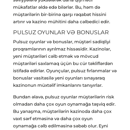
mükafatlar əldə edə bilərlər. Bu, həm də
müştərilərin bir-birinə qarşı rəqabət hissini
artırır və kazino mühitini daha cəlbedici edir.
PULSUZ OYUNLAR VƏ BONUSLAR
Pulsuz oyunlar və bonuslar, müştəri sadiqliyi
proqramlarının ayrılmaz hissəsidir. Kazinolar,
yeni müştəriləri cəlb etmək və mövcud
müştəriləri saxlamaq üçün bu cür təkliflərdən
istifadə edirlər. Oyunçular, pulsuz fırlanmalar və
bonuslar vasitəsilə yeni oyunları sınayaraq
kazinonun müxtəlif imkanlarını tanıyırlar.
Bundan əlavə, pulsuz oyunlar müştərilərin risk
olmadan daha çox oyun oynamağa təşviq edir.
Bu yanaşma, müştərilərin kazinoda daha çox
vaxt sərf etməsinə və daha çox oyun
oynamağa cəlb edilməsinə səbəb olur. Eyni