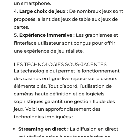
un smartphone.
Large choix de jeux :
De nombreux jeux sont
proposés, allant des jeux de table aux jeux de
cartes.
Expérience immersive :
Les graphismes et
l’interface utilisateur sont conçus pour offrir
une expérience de jeu réaliste.
LES TECHNOLOGIES SOUS-JACENTES
La technologie qui permet le fonctionnement
des casinos en ligne live repose sur plusieurs
éléments clés. Tout d’abord, l’utilisation de
caméras haute définition et de logiciels
sophistiqués garantit une gestion fluide des
jeux. Voici un approfondissement des
technologies impliquées :
Streaming en direct :
La diffusion en direct
est réalisée grâce à des technologies de