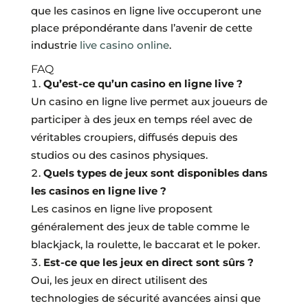
que les casinos en ligne live occuperont une
place prépondérante dans l’avenir de cette
industrie
live casino online
.
FAQ
Qu’est-ce qu’un casino en ligne live ?
Un casino en ligne live permet aux joueurs de
participer à des jeux en temps réel avec de
véritables croupiers, diffusés depuis des
studios ou des casinos physiques.
Quels types de jeux sont disponibles dans
les casinos en ligne live ?
Les casinos en ligne live proposent
généralement des jeux de table comme le
blackjack, la roulette, le baccarat et le poker.
Est-ce que les jeux en direct sont sûrs ?
Oui, les jeux en direct utilisent des
technologies de sécurité avancées ainsi que