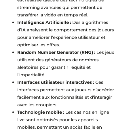
streaming avancées qui permettent de
transférer la vidéo en temps réel.
Intelligence Artificielle :
Des algorithmes
d’IA analysent le comportement des joueurs
pour améliorer l’expérience utilisateur et
optimiser les offres.
Random Number Generator (RNG) :
Les jeux
utilisent des générateurs de nombres
aléatoires pour garantir l’équité et
l’impartialité.
Interfaces utilisateur interactives :
Ces
interfaces permettent aux joueurs d’accéder
facilement aux fonctionnalités et d’interagir
avec les croupiers.
Technologie mobile :
Les casinos en ligne
live sont optimisés pour les appareils
mobiles, permettant un accès facile en