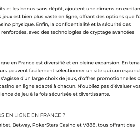
uits et les bonus sans dépôt, ajoutent une dimension excitan
s jeux est bien plus vaste en ligne, offrant des options que l’
no physique. Enfin, la confidentialité et la sécurité des
us renforcées, avec des technologies de cryptage avancées
gne en France est diversifié et en pleine expansion. En ten
urs peuvent facilement sélectionner un site qui correspond
l s’agisse d’un large choix de jeux, d’offres promotionnelles 
un casino en ligne adapté à chacun. N’oubliez pas d’évaluer vo
ence de jeu à la fois sécurisée et divertissante.
OS EN LIGNE EN FRANCE ?
nibet, Betway, PokerStars Casino et V888, tous offrant des
.