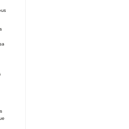
ous
s
 sa
s
ls
ue