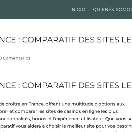
INICIO
QUIENÉS SOMO
NCE : COMPARATIF DES SITES LE
0 Comentarios
NCE : COMPARATIF DES SITES LE
de croître en France, offrant une multitude d’options aux
orer et comparer les sites de casinos en ligne les plus
nctionnalités, bonus et l’expérience utilisateur. Que vous s
ratif vous aidera à choisir le meilleur site pour vos besoin