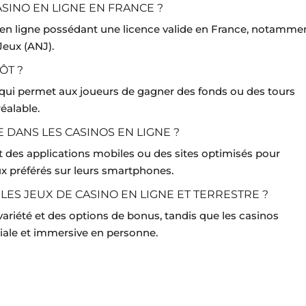
ASINO EN LIGNE EN FRANCE ?
os en ligne possédant une licence valide en France, notamme
Jeux (ANJ).
ÔT ?
ui permet aux joueurs de gagner des fonds ou des tours
réalable.
 DANS LES CASINOS EN LIGNE ?
nt des applications mobiles ou des sites optimisés pour
ux préférés sur leurs smartphones.
 LES JEUX DE CASINO EN LIGNE ET TERRESTRE ?
variété et des options de bonus, tandis que les casinos
ciale et immersive en personne.