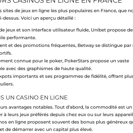
RS CASINOS EN LIGNE EN FRANCE
sites de jeux en ligne les plus populaires en France, que n
-dessus. Voici un aperçu détaillé :
jeux et son interface utilisateur fluide, Unibet propose de
ile performante.
lient et des promotions fréquentes, Betway se distingue par
rtifs.
ement connue pour le poker, PokerStars propose un vaste
ble avec des graphismes de haute qualité.
kpots importants et ses programmes de fidélité, offrant plu
uliers.
S UN CASINO EN LIGNE
ieurs avantages notables. Tout d’abord, la commodité est un
r à leurs jeux préférés depuis chez eux ou sur leurs apparei
sinos en ligne proposent souvent des bonus plus généreux q
t de démarrer avec un capital plus élevé.