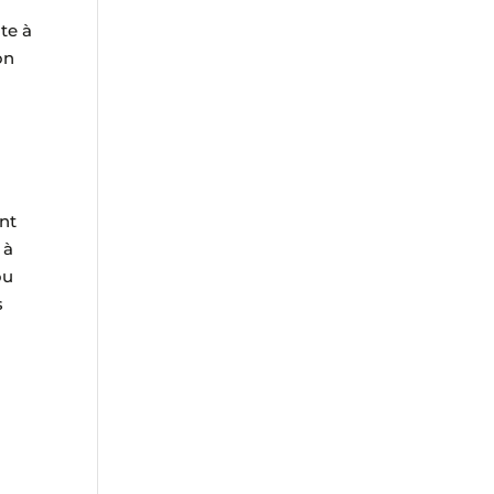
te à
on
ant
 à
ou
s