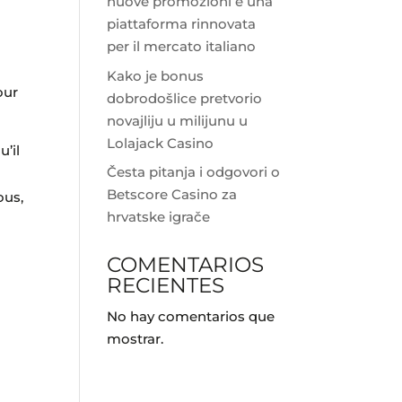
nuove promozioni e una
piattaforma rinnovata
per il mercato italiano
Kako je bonus
our
dobrodošlice pretvorio
novajliju u milijunu u
Lolajack Casino
u’il
Česta pitanja i odgovori o
Betscore Casino za
ous,
hrvatske igrače
COMENTARIOS
RECIENTES
No hay comentarios que
mostrar.