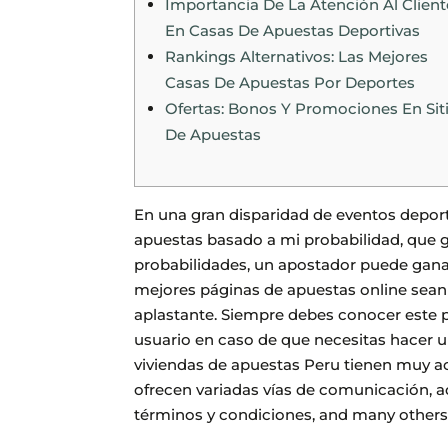
Importancia De La Atención Al Client
En Casas De Apuestas Deportivas
Rankings Alternativos: Las Mejores
Casas De Apuestas Por Deportes
Ofertas: Bonos Y Promociones En Sit
De Apuestas
En una gran disparidad de eventos deport
apuestas basado a mi probabilidad, que 
probabilidades, un apostador puede gana
mejores páginas de apuestas online sean 
aplastante. Siempre debes conocer este pr
usuario en caso de que necesitas hacer u
viviendas de apuestas Peru tienen muy actu
ofrecen variadas vías de comunicación, a
términos y condiciones, and many others