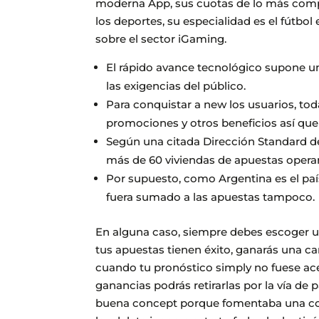
moderna App, sus cuotas de lo más compet
los deportes, su especialidad es el fútb
sobre el sector iGaming.
El rápido avance tecnológico supone un
las exigencias del público.
Para conquistar a new los usuarios, to
promociones y otros beneficios así que 
Según una citada Dirección Standard d
más de 60 viviendas de apuestas operan
Por supuesto, como Argentina es el pa
fuera sumado a las apuestas tampoco.
En alguna caso, siempre debes escoger u
tus apuestas tienen éxito, ganarás una c
cuando tu pronóstico simply no fuese ace
ganancias podrás retirarlas por la vía de
buena concept porque fomentaba una comp