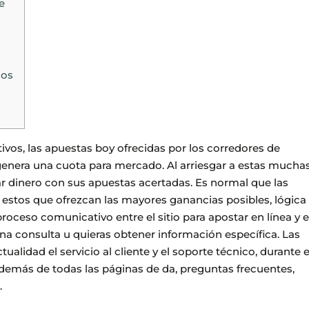
e
ios
ivos, las apuestas boy ofrecidas por los corredores de
genera una cuota para mercado. Al arriesgar a estas mucha
r dinero con sus apuestas acertadas. Es normal que las
estos que ofrezcan las mayores ganancias posibles, lógica
oceso comunicativo entre el sitio para apostar en línea y e
na consulta u quieras obtener información específica. Las
alidad el servicio al cliente y el soporte técnico, durante e
demás de todas las páginas de da, preguntas frecuentes,
.