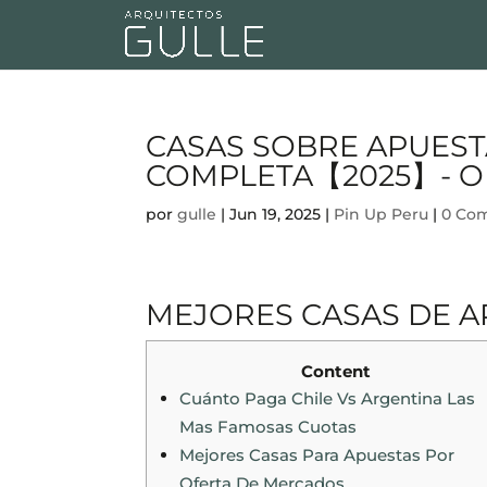
CASAS SOBRE APUESTA
COMPLETA【2025】- O
por
gulle
|
Jun 19, 2025
|
Pin Up Peru
|
0 Com
MEJORES CASAS DE A
Content
Cuánto Paga Chile Vs Argentina Las
Mas Famosas Cuotas
Mejores Casas Para Apuestas Por
Oferta De Mercados