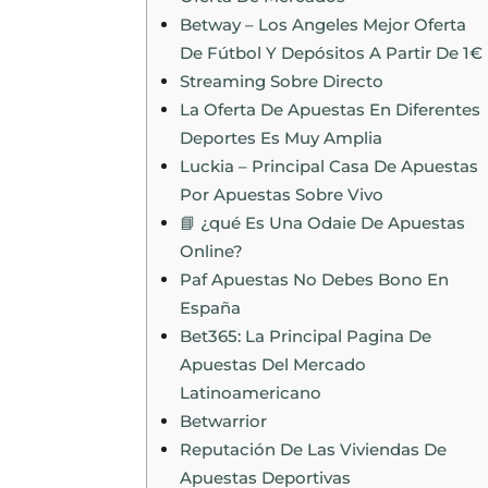
Betway – Los Angeles Mejor Oferta
De Fútbol Y Depósitos A Partir De 1€
Streaming Sobre Directo
La Oferta De Apuestas En Diferentes
Deportes Es Muy Amplia
Luckia – Principal Casa De Apuestas
Por Apuestas Sobre Vivo
📘 ¿qué Es Una Odaie De Apuestas
Online?
Paf Apuestas No Debes Bono En
España
Bet365: La Principal Pagina De
Apuestas Del Mercado
Latinoamericano
Betwarrior
Reputación De Las Viviendas De
Apuestas Deportivas