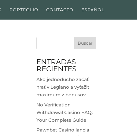
S
PORTFOLIO
CONTACTO
ESPAÑOL
Buscar
ENTRADAS
RECIENTES
Ako jednoducho začať
hrať v Legiano a vyťažiť
maximum z bonusov
No Verification
Withdrawal Casino FAQ:
Your Complete Guide
Pawnbet Casino lancia