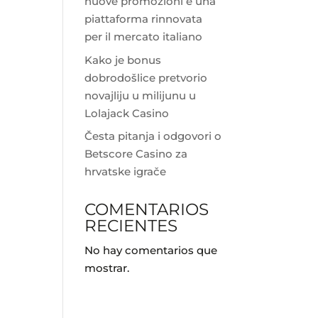
nuove promozioni e una
piattaforma rinnovata
per il mercato italiano
Kako je bonus
dobrodošlice pretvorio
novajliju u milijunu u
Lolajack Casino
Česta pitanja i odgovori o
Betscore Casino za
hrvatske igrače
COMENTARIOS
RECIENTES
No hay comentarios que
mostrar.