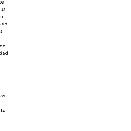
te
sus
no
e en
os
ido
idad
vas
 to