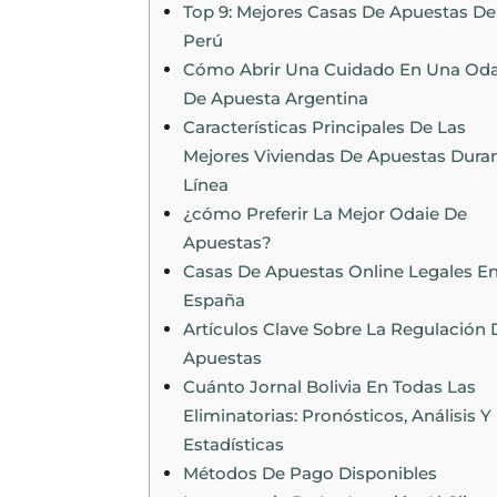
Top 9: Mejores Casas De Apuestas De
Perú
Cómo Abrir Una Cuidado En Una Oda
De Apuesta Argentina
Características Principales De Las
Mejores Viviendas De Apuestas Dura
Línea
¿cómo Preferir La Mejor Odaie De
Apuestas?
Casas De Apuestas Online Legales E
España
Artículos Clave Sobre La Regulación 
Apuestas
Cuánto Jornal Bolivia En Todas Las
Eliminatorias: Pronósticos, Análisis Y
Estadísticas
Métodos De Pago Disponibles