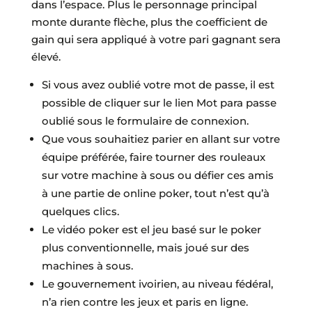
dans l’espace. Plus le personnage principal
monte durante flèche, plus the coefficient de
gain qui sera appliqué à votre pari gagnant sera
élevé.
Si vous avez oublié votre mot de passe, il est
possible de cliquer sur le lien Mot para passe
oublié sous le formulaire de connexion.
Que vous souhaitiez parier en allant sur votre
équipe préférée, faire tourner des rouleaux
sur votre machine à sous ou défier ces amis
à une partie de online poker, tout n’est qu’à
quelques clics.
Le vidéo poker est el jeu basé sur le poker
plus conventionnelle, mais joué sur des
machines à sous.
Le gouvernement ivoirien, au niveau fédéral,
n’a rien contre les jeux et paris en ligne.