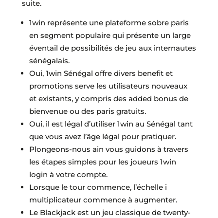
suite.
1win représente une plateforme sobre paris
en segment populaire qui présente un large
éventail de possibilités de jeu aux internautes
sénégalais.
Oui, 1win Sénégal offre divers benefit et
promotions serve les utilisateurs nouveaux
et existants, y compris des added bonus de
bienvenue ou des paris gratuits.
Oui, il est légal d’utiliser 1win au Sénégal tant
que vous avez l’âge légal pour pratiquer.
Plongeons-nous ain vous guidons à travers
les étapes simples pour les joueurs 1win
login à votre compte.
Lorsque le tour commence, l’échelle i
multiplicateur commence à augmenter.
Le Blackjack est un jeu classique de twenty-