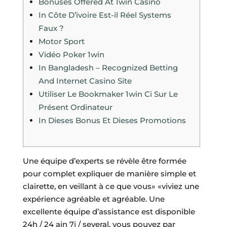
Bonuses Offered At 1win Casino
In Côte D’ivoire Est-il Réel Systems
Faux ?
Motor Sport
Vidéo Poker 1win
In Bangladesh – Recognized Betting
And Internet Casino Site
Utiliser Le Bookmaker 1win Ci Sur Le
Présent Ordinateur
In Dieses Bonus Et Dieses Promotions
Une équipe d’experts se révèle être formée
pour complet expliquer de manière simple et
clairette, en veillant à ce que vous» «viviez une
expérience agréable et agréable. Une
excellente équipe d’assistance est disponible
24h / 24 ain 7j / several, vous pouvez par