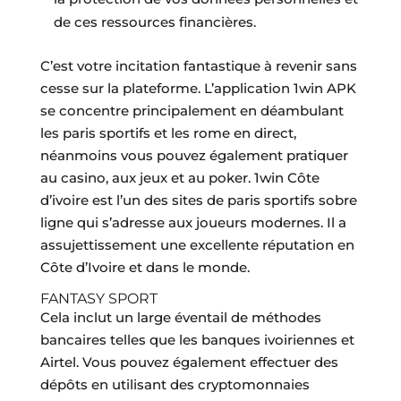
de ces ressources financières.
C’est votre incitation fantastique à revenir sans
cesse sur la plateforme. L’application 1win APK
se concentre principalement en déambulant
les paris sportifs et les rome en direct,
néanmoins vous pouvez également pratiquer
au casino, aux jeux et au poker. 1win Côte
d’ivoire est l’un des sites de paris sportifs sobre
ligne qui s’adresse aux joueurs modernes. Il a
assujettissement une excellente réputation en
Côte d’Ivoire et dans le monde.
FANTASY SPORT
Cela inclut un large éventail de méthodes
bancaires telles que les banques ivoiriennes et
Airtel. Vous pouvez également effectuer des
dépôts en utilisant des cryptomonnaies