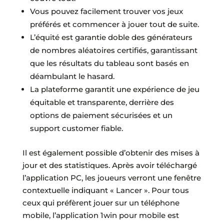
Vous pouvez facilement trouver vos jeux
préférés et commencer à jouer tout de suite.
L’équité est garantie doble des générateurs
de nombres aléatoires certifiés, garantissant
que les résultats du tableau sont basés en
déambulant le hasard.
La plateforme garantit une expérience de jeu
équitable et transparente, derrière des
options de paiement sécurisées et un
support customer fiable.
Il est également possible d’obtenir des mises à
jour et des statistiques. Après avoir téléchargé
l’application PC, les joueurs verront une fenêtre
contextuelle indiquant « Lancer ». Pour tous
ceux qui préfèrent jouer sur un téléphone
mobile, l’application 1win pour mobile est