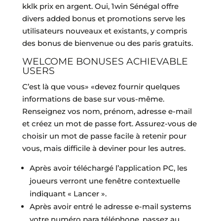
kklk prix en argent. Oui, 1win Sénégal offre
divers added bonus et promotions serve les
utilisateurs nouveaux et existants, y compris
des bonus de bienvenue ou des paris gratuits.
WELCOME BONUSES ACHIEVABLE
USERS
C’est là que vous» «devez fournir quelques
informations de base sur vous-même.
Renseignez vos nom, prénom, adresse e-mail
et créez un mot de passe fort. Assurez-vous de
choisir un mot de passe facile à retenir pour
vous, mais difficile à deviner pour les autres.
Après avoir téléchargé l’application PC, les
joueurs verront une fenêtre contextuelle
indiquant « Lancer ».
Après avoir entré le adresse e-mail systems
votre numéro para téléphone, passez au