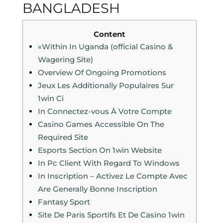
BANGLADESH
Content
«Within In Uganda (official Casino &
Wagering Site)
Overview Of Ongoing Promotions
Jeux Les Additionally Populaires Sur
1win Ci
In Connectez-vous À Votre Compte
Casino Games Accessible On The
Required Site
Esports Section On 1win Website
In Pc Client With Regard To Windows
In Inscription – Activez Le Compte Avec
Are Generally Bonne Inscription
Fantasy Sport
Site De Paris Sportifs Et De Casino 1win