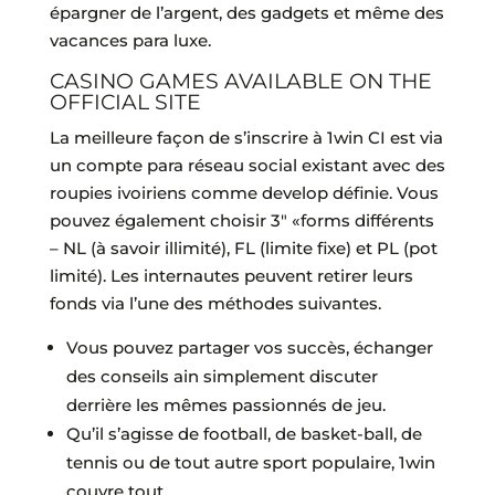
épargner de l’argent, des gadgets et même des
vacances para luxe.
CASINO GAMES AVAILABLE ON THE
OFFICIAL SITE
La meilleure façon de s’inscrire à 1win CI est via
un compte para réseau social existant avec des
roupies ivoiriens comme develop définie. Vous
pouvez également choisir 3″ «forms différents
– NL (à savoir illimité), FL (limite fixe) et PL (pot
limité). Les internautes peuvent retirer leurs
fonds via l’une des méthodes suivantes.
Vous pouvez partager vos succès, échanger
des conseils ain simplement discuter
derrière les mêmes passionnés de jeu.
Qu’il s’agisse de football, de basket-ball, de
tennis ou de tout autre sport populaire, 1win
couvre tout.