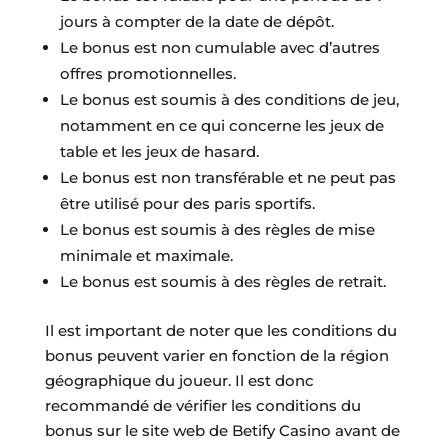
jours à compter de la date de dépôt.
Le bonus est non cumulable avec d’autres
offres promotionnelles.
Le bonus est soumis à des conditions de jeu,
notamment en ce qui concerne les jeux de
table et les jeux de hasard.
Le bonus est non transférable et ne peut pas
être utilisé pour des paris sportifs.
Le bonus est soumis à des règles de mise
minimale et maximale.
Le bonus est soumis à des règles de retrait.
Il est important de noter que les conditions du
bonus peuvent varier en fonction de la région
géographique du joueur. Il est donc
recommandé de vérifier les conditions du
bonus sur le site web de Betify Casino avant de