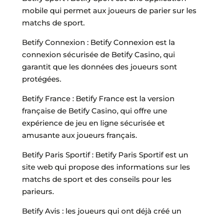
mobile qui permet aux joueurs de parier sur les
matchs de sport.
Betify Connexion : Betify Connexion est la
connexion sécurisée de Betify Casino, qui
garantit que les données des joueurs sont
protégées.
Betify France : Betify France est la version
française de Betify Casino, qui offre une
expérience de jeu en ligne sécurisée et
amusante aux joueurs français.
Betify Paris Sportif : Betify Paris Sportif est un
site web qui propose des informations sur les
matchs de sport et des conseils pour les
parieurs.
Betify Avis : les joueurs qui ont déjà créé un