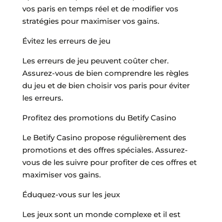
vos paris en temps réel et de modifier vos
stratégies pour maximiser vos gains.
Évitez les erreurs de jeu
Les erreurs de jeu peuvent coûter cher.
Assurez-vous de bien comprendre les règles
du jeu et de bien choisir vos paris pour éviter
les erreurs.
Profitez des promotions du Betify Casino
Le Betify Casino propose régulièrement des
promotions et des offres spéciales. Assurez-
vous de les suivre pour profiter de ces offres et
maximiser vos gains.
Éduquez-vous sur les jeux
Les jeux sont un monde complexe et il est