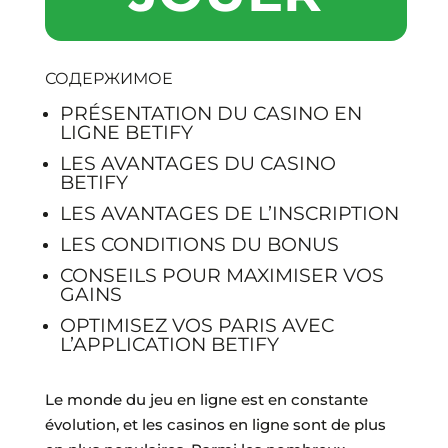
СОДЕРЖИМОЕ
PRÉSENTATION DU CASINO EN
LIGNE BETIFY
LES AVANTAGES DU CASINO
BETIFY
LES AVANTAGES DE L’INSCRIPTION
LES CONDITIONS DU BONUS
CONSEILS POUR MAXIMISER VOS
GAINS
OPTIMISEZ VOS PARIS AVEC
L’APPLICATION BETIFY
Le monde du jeu en ligne est en constante
évolution, et les casinos en ligne sont de plus