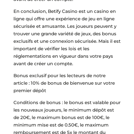
En conclusion, Betify Casino est un casino en
ligne qui offre une expérience de jeu en ligne
sécurisée et amusante. Les joueurs peuvent y
trouver une grande variété de jeux, des bonus
exclusifs et une connexion sécurisée. Mais il est
important de vérifier les lois et les
réglementations en vigueur dans votre pays
avant de créer un compte.
Bonus exclusif pour les lecteurs de notre
article : 10% de bonus de bienvenue sur votre
premier dépôt
Conditions de bonus : le bonus est valable pour
les nouveaux joueurs, le minimum dépôt est
de 20€, le maximum bonus est de 100€, le
minimum mise est de 0.50€, le maximum
remboursement est de 5x le montant du