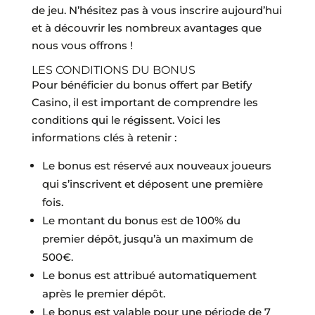
de jeu. N’hésitez pas à vous inscrire aujourd’hui
et à découvrir les nombreux avantages que
nous vous offrons !
LES CONDITIONS DU BONUS
Pour bénéficier du bonus offert par Betify
Casino, il est important de comprendre les
conditions qui le régissent. Voici les
informations clés à retenir :
Le bonus est réservé aux nouveaux joueurs
qui s’inscrivent et déposent une première
fois.
Le montant du bonus est de 100% du
premier dépôt, jusqu’à un maximum de
500€.
Le bonus est attribué automatiquement
après le premier dépôt.
Le bonus est valable pour une période de 7