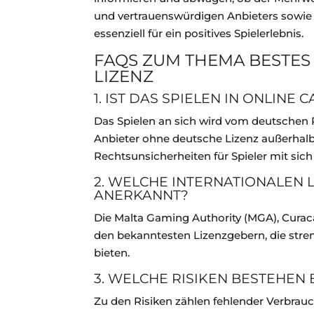
und vertrauenswürdigen Anbieters sowie
essenziell für ein positives Spielerlebnis.
FAQS ZUM THEMA BESTES
LIZENZ
1. IST DAS SPIELEN IN ONLINE
Das Spielen an sich wird vom deutschen R
Anbieter ohne deutsche Lizenz außerhalb
Rechtsunsicherheiten für Spieler mit sich 
2. WELCHE INTERNATIONALEN L
ANERKANNT?
Die Malta Gaming Authority (MGA), Cura
den bekanntesten Lizenzgebern, die stre
bieten.
3. WELCHE RISIKEN BESTEHEN 
Zu den Risiken zählen fehlender Verbrau