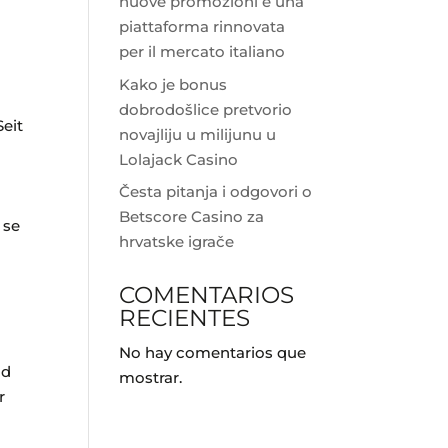
nuove promozioni e una
piattaforma rinnovata
per il mercato italiano
Kako je bonus
dobrodošlice pretvorio
Seit
novajliju u milijunu u
Lolajack Casino
Česta pitanja i odgovori o
Betscore Casino za
 se
hrvatske igrače
COMENTARIOS
E
RECIENTES
No hay comentarios que
nd
mostrar.
r