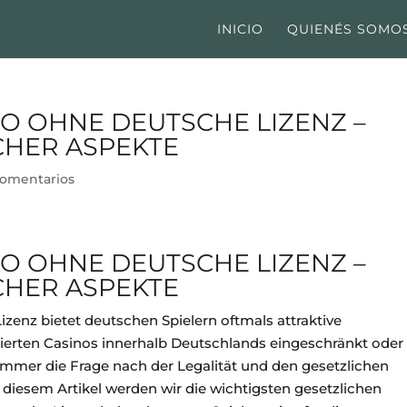
INICIO
QUIENÉS SOMO
NO OHNE DEUTSCHE LIZENZ –
CHER ASPEKTE
Comentarios
NO OHNE DEUTSCHE LIZENZ –
CHER ASPEKTE
zenz bietet deutschen Spielern oftmals attraktive
nzierten Casinos innerhalb Deutschlands eingeschränkt oder
h immer die Frage nach der Legalität und den gesetzlichen
iesem Artikel werden wir die wichtigsten gesetzlichen