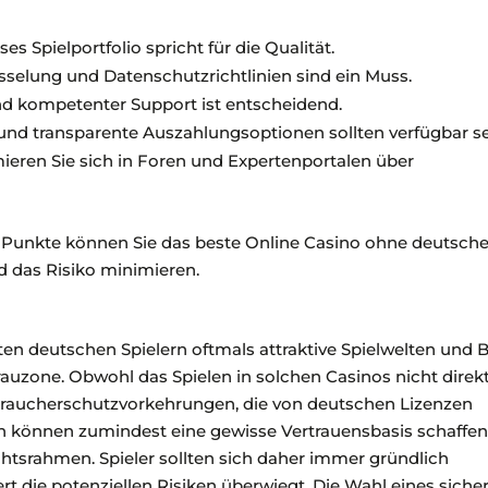
ses Spielportfolio spricht für die Qualität.
selung und Datenschutzrichtlinien sind ein Muss.
nd kompetenter Support ist entscheidend.
 und transparente Auszahlungsoptionen sollten verfügbar se
ieren Sie sich in Foren und Expertenportalen über
er Punkte können Sie das beste Online Casino ohne deutsch
d das Risiko minimieren.
en deutschen Spielern oftmals attraktive Spielwelten und B
rauzone. Obwohl das Spielen in solchen Casinos nicht direk
Verbraucherschutzvorkehrungen, die von deutschen Lizenzen
en können zumindest eine gewisse Vertrauensbasis schaffen
htsrahmen. Spieler sollten sich daher immer gründlich
 die potenziellen Risiken überwiegt. Die Wahl eines siche