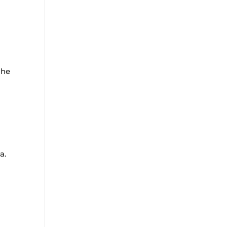
che
a.