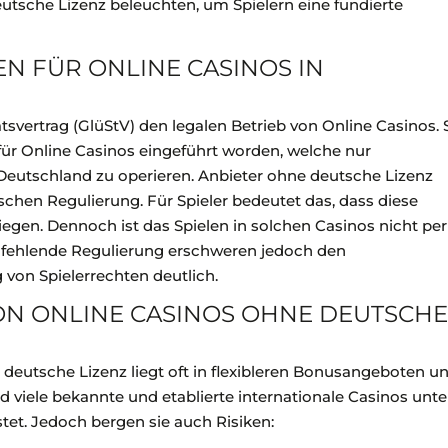
tsche Lizenz beleuchten, um Spielern eine fundierte
N FÜR ONLINE CASINOS IN
tsvertrag (GlüStV) den legalen Betrieb von Online Casinos. 
nz für Online Casinos eingeführt worden, welche nur
 Deutschland zu operieren. Anbieter ohne deutsche Lizenz
tschen Regulierung. Für Spieler bedeutet das, dass diese
iegen. Dennoch ist das Spielen in solchen Casinos nicht per
ie fehlende Regulierung erschweren jedoch den
von Spielerrechten deutlich.
VON ONLINE CASINOS OHNE DEUTSCH
 deutsche Lizenz liegt oft in flexibleren Bonusangeboten u
viele bekannte und etablierte internationale Casinos unte
tet. Jedoch bergen sie auch Risiken: