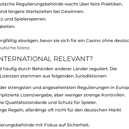
utsche Regulierungsbehörde wacht über faire Praktiken.
nd längere Wartezeiten bei Gewinnen.
z und Spielersperren.
gkeiten.
sorgfältig abwägen, bevor sie sich für ein Casino ohne deuts
eutsche lizenz
.
INTERNATIONAL RELEVANT?
 häufig durch Behörden anderer Länder reguliert. Die
Lizenzen stammen aus folgenden Jurisdiktionen:
 der strengsten und angesehensten Regulierungen in Europ
lizierte Lizenzvergabe, aber weniger strenge Kontrollen.
e Qualitätsstandards und Schutz für Spieler.
nge Regeln, allerdings oft nicht für den deutschen Markt
lierungsbehörde mit Fokus auf Sicherheit.