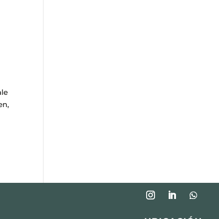
ale
en,