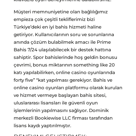
Müşteri memnuniyetine olan bağlılığımız
empieza çok çeşitli tekliflerimiz bizi
Türkiye’deki en iyi bahis hizmeti haline
getiriyor. Kullanıcılarının soru ve sorunlarına
anında çözüm bulabilmek amacı ile Prime
Bahis 7/24 ulaşılabilecek bir destek hattına
sahiptir. Spor bahislerinde hoş geldin bonusu
çevrimi, bonus miktarının something like 20
katı yapılabilirken, online casino oyunlarında
forty five” “kat yapılması gerekiyor. Bahis ve
online casino oyunları platformu olarak kurulan
ve hizmet vermeye başlayan bahis sitesi,
uluslararası lisansları ile güvenli oyun
işlemlerinin yapılmasını sağlıyor. Dominik
merkezli Bookiewise LLC firması tarafından
lisans kaydı yaptırılmıştır.