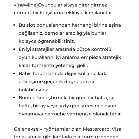
«[newline]Oyuncular siteye girer girmez
cömert bir karşılama teklifiyle karşılanırlar.
Bu slot bonuslarından herhangi birine aşina
değilseniz, demolar aracılığıyla bunları
kolayca öğrenebilirsiniz.
En iyi stratejiler arasında bütçe kontrolü,
oyun kurallarını iyi anlama empieza stratejik
karar tormento yeteneği gelir.
Bahis forumlarında diğer kullanıcılarla
etkileşime geçerek doğru adresi
bulabilirsiniz.
Bunu etkinleştirmek, bir gün, bir hafta, iki
hafta, bir ay veya sixty gün süresince oyun
oynamaya perruche vermenize olanak tanır.
Geleneksel» «yöntemler olan Mastercard, Visa
for australia gibi kartlarla platform üzerinden