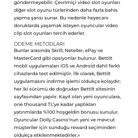
göndermeyebilir. Çevrimiçi video slot oyunları
diğer slot oyunu türlerinden daha fazla bahis
yapma şansı sunar. Bu nedenle heyecanı
doruklarda yaşamak isteyen oyuncular video
clip slot oyunları tercih ederler.
ÖDEME METODLARI
Bunlar arasında Skrill, Neteller, ePay ve
MasterCard gibi opsiyonlar bulunur. Bettilt
mobil uygulamaları iOS ve Android dahil farklı
cihazlarda test edilmiştir. İlk olarak, Bettilt
uygulamasını indirme işlemi oldukça kolaydır;
her iki sürümü de doğrudan Bettilt sitesinin
sayfasından yapılır. Kayıt olan yeni oyunculara,
one thousand TL’ye kadar yaptıkları
yatırımlarda %100 hoşgeldin bonusu sunulur.
Oyuncular Dolly Casino’nun yeni ve mevcut
müşteriler için sunduğu reward seçiminden
oldukça etkilenmektedirler.»