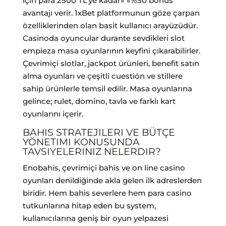
için para 2500 TL’ye kadar» «%50 bonus
avantajı verir. 1xBet platformunun göze çarpan
özelliklerinden olan basit kullanıcı arayüzüdür.
Casinoda oyuncular durante sevdikleri slot
empieza masa oyunlarının keyfini çıkarabilirler.
Çevrimiçi slotlar, jackpot ürünleri, benefit satın
alma oyunları ve çeşitli cuestión ve stillere
sahip ürünlerle temsil edilir. Masa oyunlarına
gelince; rulet, domino, tavla ve farklı kart
oyunlarını içerir.
BAHIS STRATEJILERI VE BÜTÇE
YÖNETIMI KONUSUNDA
TAVSIYELERINIZ NELERDIR?
Enobahis, çevrimiçi bahis ve on line casino
oyunları denildiğinde akla gelen ilk adreslerden
biridir. Hem bahis severlere hem para casino
tutkunlarına hitap eden bu system,
kullanıcılarına geniş bir oyun yelpazesi