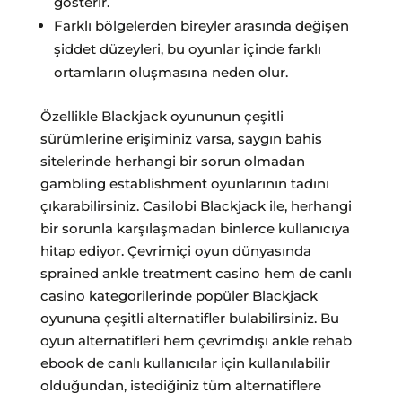
gösterir.
Farklı bölgelerden bireyler arasında değişen
şiddet düzeyleri, bu oyunlar içinde farklı
ortamların oluşmasına neden olur.
Özellikle Blackjack oyununun çeşitli
sürümlerine erişiminiz varsa, saygın bahis
sitelerinde herhangi bir sorun olmadan
gambling establishment oyunlarının tadını
çıkarabilirsiniz. Casilobi Blackjack ile, herhangi
bir sorunla karşılaşmadan binlerce kullanıcıya
hitap ediyor. Çevrimiçi oyun dünyasında
sprained ankle treatment casino hem de canlı
casino kategorilerinde popüler Blackjack
oyununa çeşitli alternatifler bulabilirsiniz. Bu
oyun alternatifleri hem çevrimdışı ankle rehab
ebook de canlı kullanıcılar için kullanılabilir
olduğundan, istediğiniz tüm alternatiflere