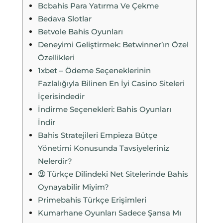
Bcbahis Para Yatırma Ve Çekme
Bedava Slotlar
Betvole Bahis Oyunları
Deneyimi Geliştirmek: Betwinner’ın Özel
Özellikleri
1xbet – Ödeme Seçeneklerinin
Fazlalığıyla Bilinen En İyi Casino Siteleri
İçerisindedir
İndirme Seçenekleri: Bahis Oyunları
İndir
Bahis Stratejileri Empieza Bütçe
Yönetimi Konusunda Tavsiyeleriniz
Nelerdir?
⓽ Türkçe Dilindeki Net Sitelerinde Bahis
Oynayabilir Miyim?
Primebahis Türkçe Erişimleri
Kumarhane Oyunları Sadece Şansa Mı