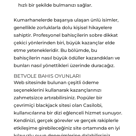
hızlı bir şekilde bulmanızı sağlar.
Kumarhanelerde başarıya ulaşan ünlü isimler,
genellikle zorluklarla dolu kişisel hikayelere
sahiptir. Profesyonel bahisçilerin sobre dikkat
çekici yönlerinden biri, büyük kazançlar elde
etme yetenekleridir. Bu bölümde, bu
bahisçilerin nasıl büyük ödüller kazandıkları ve
bunları nasıl yönettikleri üzerinde duracağız.
BETVOLE BAHIS OYUNLARI
Web sitesinde bulunan çeşitli ödeme
seçeneklerini kullanarak kazançlarınızı
zahmetsizce artırabilirsiniz. Popüler bir
çevrimiçi blackjack sitesi olan Casilobi,
kullanıcılarına bir dizi eğlenceli hizmet sunuyor.
Kendinizi, gerçek görevler ve gerçek rakiplerle
etkileşime girebileceğiniz site ortamında en iyi
kılavuzlu oyun deneyimlerine dalabilirsiniz.