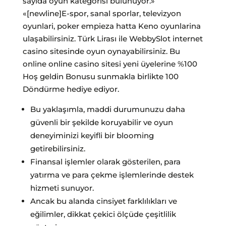
sayıda oyun kategorisi bulunuyor.»
«[newline]E-spor, sanal sporlar, televizyon
oyunlari, poker empieza hatta Keno oyunlarina
ulaşabilirsiniz. Türk Lirası ile WebbySlot internet
casino sitesinde oyun oynayabilirsiniz. Bu
online online casino sitesi yeni üyelerine %100
Hoş geldin Bonusu sunmakla birlikte 100
Döndürme hediye ediyor.
Bu yaklaşımla, maddi durumunuzu daha
güvenli bir şekilde koruyabilir ve oyun
deneyiminizi keyifli bir blooming
getirebilirsiniz.
Finansal işlemler olarak gösterilen, para
yatırma ve para çekme işlemlerinde destek
hizmeti sunuyor.
Ancak bu alanda cinsiyet farklılıkları ve
eğilimler, dikkat çekici ölçüde çeşitlilik