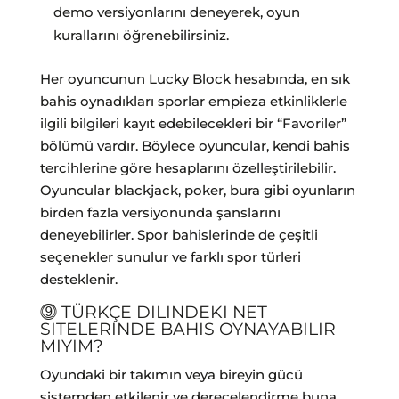
demo versiyonlarını deneyerek, oyun
kurallarını öğrenebilirsiniz.
Her oyuncunun Lucky Block hesabında, en sık
bahis oynadıkları sporlar empieza etkinliklerle
ilgili bilgileri kayıt edebilecekleri bir “Favoriler”
bölümü vardır. Böylece oyuncular, kendi bahis
tercihlerine göre hesaplarını özelleştirilebilir.
Oyuncular blackjack, poker, bura gibi oyunların
birden fazla versiyonunda şanslarını
deneyebilirler. Spor bahislerinde de çeşitli
seçenekler sunulur ve farklı spor türleri
desteklenir.
⓽ TÜRKÇE DILINDEKI NET
SITELERINDE BAHIS OYNAYABILIR
MIYIM?
Oyundaki bir takımın veya bireyin gücü
sistemden etkilenir ve derecelendirme buna