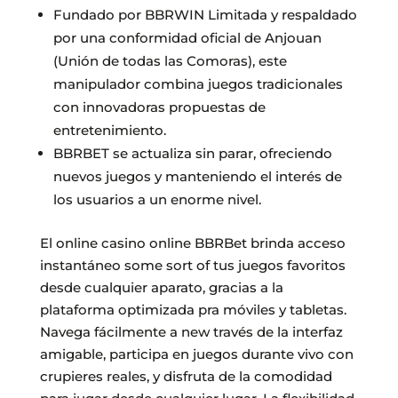
Fundado por BBRWIN Limitada y respaldado
por una conformidad oficial de Anjouan
(Unión de todas las Comoras), este
manipulador combina juegos tradicionales
con innovadoras propuestas de
entretenimiento.
BBRBET se actualiza sin parar, ofreciendo
nuevos juegos y manteniendo el interés de
los usuarios a un enorme nivel.
El online casino online BBRBet brinda acceso
instantáneo some sort of tus juegos favoritos
desde cualquier aparato, gracias a la
plataforma optimizada pra móviles y tabletas.
Navega fácilmente a new través de la interfaz
amigable, participa en juegos durante vivo con
crupieres reales, y disfruta de la comodidad