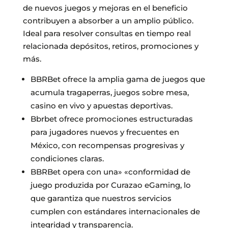
de nuevos juegos y mejoras en el beneficio
contribuyen a absorber a un amplio público.
Ideal para resolver consultas en tiempo real
relacionada depósitos, retiros, promociones y
más.
BBRBet ofrece la amplia gama de juegos que
acumula tragaperras, juegos sobre mesa,
casino en vivo y apuestas deportivas.
Bbrbet ofrece promociones estructuradas
para jugadores nuevos y frecuentes en
México, con recompensas progresivas y
condiciones claras.
BBRBet opera con una» «conformidad de
juego produzida por Curazao eGaming, lo
que garantiza que nuestros servicios
cumplen con estándares internacionales de
integridad y transparencia.