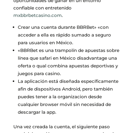
oportunidades de ganar en un entorno
confiable con entretenido
mxbbrbetcasino.com
.
Crear una cuenta durante BBRBet» «con
acceder a ella es rápido sumado a seguro
para usuarios en México.
«BBRBet es una trampolín de apuestas sobre
línea que safari en México disadvantage una
oferta o qual combina apuestas deportivas y
juegos para casino.
La aplicación está diseñada específicamente
afin de dispositivos Android, pero también
puedes tener a la organizacion desde
cualquier browser móvil sin necesidad de
descargar la app.
Una vez creada la cuenta, el siguiente paso