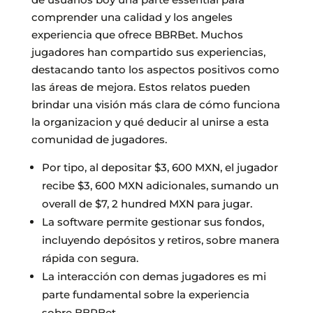
comprender una calidad y los angeles
experiencia que ofrece BBRBet. Muchos
jugadores han compartido sus experiencias,
destacando tanto los aspectos positivos como
las áreas de mejora. Estos relatos pueden
brindar una visión más clara de cómo funciona
la organizacion y qué deducir al unirse a esta
comunidad de jugadores.
Por tipo, al depositar $3, 600 MXN, el jugador
recibe $3, 600 MXN adicionales, sumando un
overall de $7, 2 hundred MXN para jugar.
La software permite gestionar sus fondos,
incluyendo depósitos y retiros, sobre manera
rápida con segura.
La interacción con demas jugadores es mi
parte fundamental sobre la experiencia
sobre BBRBet.