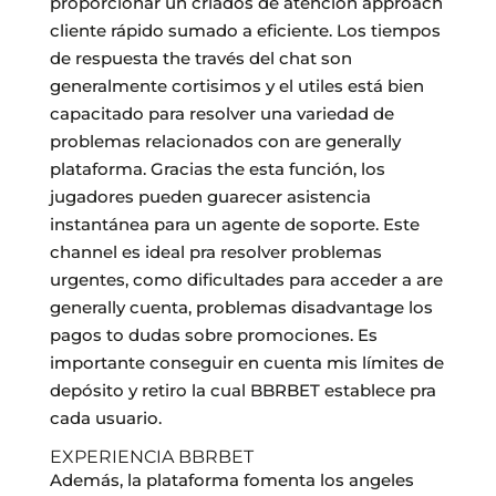
proporcionar un criados de atención approach
cliente rápido sumado a eficiente. Los tiempos
de respuesta the través del chat son
generalmente cortisimos y el utiles está bien
capacitado para resolver una variedad de
problemas relacionados con are generally
plataforma. Gracias the esta función, los
jugadores pueden guarecer asistencia
instantánea para un agente de soporte. Este
channel es ideal pra resolver problemas
urgentes, como dificultades para acceder a are
generally cuenta, problemas disadvantage los
pagos to dudas sobre promociones. Es
importante conseguir en cuenta mis límites de
depósito y retiro la cual BBRBET establece pra
cada usuario.
EXPERIENCIA BBRBET
Además, la plataforma fomenta los angeles