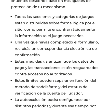
«Fuentes desconocidas» en mis ajustes de
protección de tu mecanismo.
Todas las secciones y categorías de juegos
están distribuidas sobre forma lógica por el
sitio, como permite encontrar rápidamente
la información to el juego necesarios.
Una vez que hayas completado el formulario,
recibirás un correspondencia electrónico de
confirmación.
Estas medidas garantizan que los datos de
pago y las transacciones estén resguardados
contra accesos no autorizados.
Estos límites pueden separar en función del
método de soddisfatto y del estatus de
verificación de la cuenta del jugador.
La autoexclusión podra configurarse por
distintos periodos y durante ese tiempo not