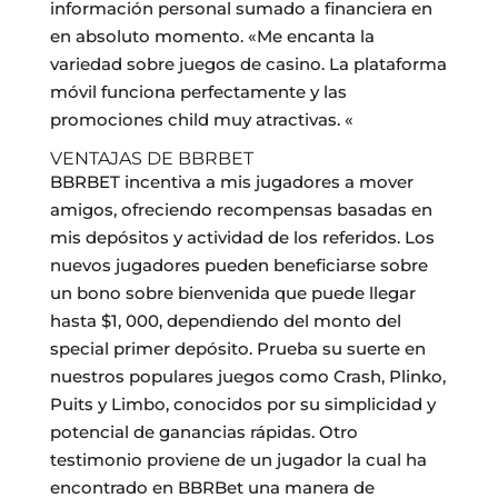
información personal sumado a financiera en
en absoluto momento. «Me encanta la
variedad sobre juegos de casino. La plataforma
móvil funciona perfectamente y las
promociones child muy atractivas. «
VENTAJAS DE BBRBET
BBRBET incentiva a mis jugadores a mover
amigos, ofreciendo recompensas basadas en
mis depósitos y actividad de los referidos. Los
nuevos jugadores pueden beneficiarse sobre
un bono sobre bienvenida que puede llegar
hasta $1, 000, dependiendo del monto del
special primer depósito. Prueba su suerte en
nuestros populares juegos como Crash, Plinko,
Puits y Limbo, conocidos por su simplicidad y
potencial de ganancias rápidas. Otro
testimonio proviene de un jugador la cual ha
encontrado en BBRBet una manera de