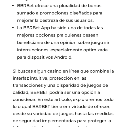
BBRBet ofrece una pluralidad de bonos
sumado a promociones diseñados para
mejorar la destreza de sus usuarios.
La BBRBet App ha sido una de todas las
mejores opciones pra quienes desean
beneficiarse de una opinion sobre juego sin
interrupciones, especialmente optimizada
para dispositivos Android.
Si buscas algun casino en línea que combine la
interfaz intuitiva, protección en las
transacciones y una disparidad de juegos de
calidad, BBRBET podría ser una opción a
considerar. En este artículo, exploraremos todo
lo o qual BBRBET tiene em virtude de ofrecer,
desde su variedad de juegos hasta las medidas
de seguridad implementadas para proteger la