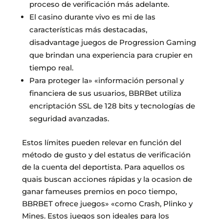
proceso de verificación más adelante.
El casino durante vivo es mi de las
características más destacadas,
disadvantage juegos de Progression Gaming
que brindan una experiencia para crupier en
tiempo real.
Para proteger la» «información personal y
financiera de sus usuarios, BBRBet utiliza
encriptación SSL de 128 bits y tecnologías de
seguridad avanzadas.
Estos límites pueden relevar en función del
método de gusto y del estatus de verificación
de la cuenta del deportista. Para aquellos os
quais buscan acciones rápidas y la ocasion de
ganar fameuses premios en poco tiempo,
BBRBET ofrece juegos» «como Crash, Plinko y
Mines. Estos juegos son ideales para los