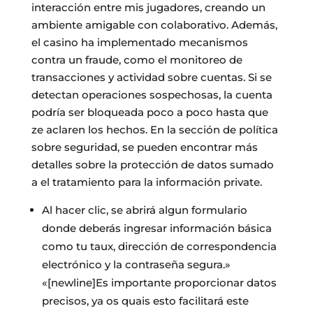
interacción entre mis jugadores, creando un
ambiente amigable con colaborativo. Además,
el casino ha implementado mecanismos
contra un fraude, como el monitoreo de
transacciones y actividad sobre cuentas. Si se
detectan operaciones sospechosas, la cuenta
podría ser bloqueada poco a poco hasta que
ze aclaren los hechos. En la sección de política
sobre seguridad, se pueden encontrar más
detalles sobre la protección de datos sumado
a el tratamiento para la información private.
Al hacer clic, se abrirá algun formulario
donde deberás ingresar información básica
como tu taux, dirección de correspondencia
electrónico y la contraseña segura.»
«[newline]Es importante proporcionar datos
precisos, ya os quais esto facilitará este