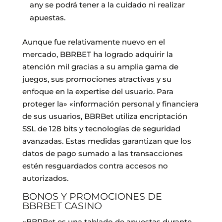
any se podrá tener a la cuidado ni realizar
apuestas.
Aunque fue relativamente nuevo en el
mercado, BBRBET ha logrado adquirir la
atención mil gracias a su amplia gama de
juegos, sus promociones atractivas y su
enfoque en la expertise del usuario. Para
proteger la» «información personal y financiera
de sus usuarios, BBRBet utiliza encriptación
SSL de 128 bits y tecnologías de seguridad
avanzadas. Estas medidas garantizan que los
datos de pago sumado a las transacciones
estén resguardados contra accesos no
autorizados.
BONOS Y PROMOCIONES DE
BBRBET CASINO
«BBRBet es una tablado de apuestas durante