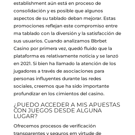
establishment aún está en proceso de
consolidación y es posible que algunos
aspectos de su tablado deban mejorar. Estas
promociones reflejan este compromiso entre
ma tablado con la diversión y la satisfacción de
sus usuarios. Cuando analizamos Bbrbet
Casino por primera vez, quedó fluido que la
plataforma es relativamente noticia y se lanzó
en 2021. Si bien ha llamado la atención de los
jugadores a través de asociaciones para
personas influyentes durante las redes
sociales, creemos que ha sido importante
profundizar en los cimientos del casino.
¿PUEDO ACCEDER A MIS APUESTAS
CON JUEGOS DESDE ALGUNA
LUGAR?
Ofrecemos procesos de verificación
transparentes y seguros em virtude de