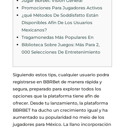
Jugar Bbrbet: Visión General
Promociones Para Jugadores Activos
¿qué Métodos De Soddisfatto Están
Disponibles Afin De Los Usuarios
Mexicanos?
Tragamonedas Más Populares En
Biblioteca Sobre Juegos: Más Para 2,
000 Selecciones De Entretenimiento
Siguiendo estos tips, cualquier usuario podra
registrarse en BBRBet de manera rápida y
segura, preparado para explorar todos los
opciones que la plataforma tiene afin de
ofrecer. Desde tu lanzamiento, la plataforma
BBRBET ha ducho un crecimiento igual y ha
aumentado su popularidad no meio de los
jugadores para México. La llano incorporación