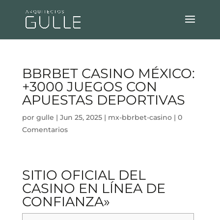
BBRBET CASINO MÉXICO:
+3000 JUEGOS CON
APUESTAS DEPORTIVAS
por
gulle
|
Jun 25, 2025
|
mx-bbrbet-casino
|
0
Comentarios
SITIO OFICIAL DEL
CASINO EN LÍNEA DE
CONFIANZA»