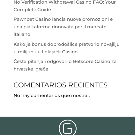
No Verification Withdrawal Casino FAQ: Your
Complete Guide
Pawnbet Casino lancia nuove promozioni e
una piattaforma rinnovata per il mercato
italiano
Kako je bonus dobrodošlice pretvorio novajliju
u milijunu u Lolajack Casino
Česta pitanja i odgovori o Betscore Casino za
hrvatske igrače
COMENTARIOS RECIENTES
No hay comentarios que mostrar.