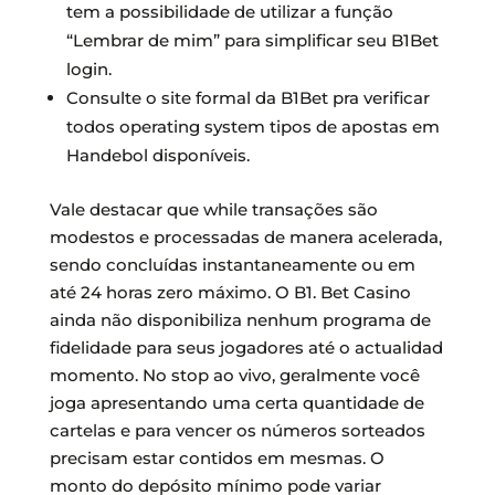
tem a possibilidade de utilizar a função
“Lembrar de mim” para simplificar seu B1Bet
login.
Consulte o site formal da B1Bet pra verificar
todos operating system tipos de apostas em
Handebol disponíveis.
Vale destacar que while transações são
modestos e processadas de manera acelerada,
sendo concluídas instantaneamente ou em
até 24 horas zero máximo. O B1. Bet Casino
ainda não disponibiliza nenhum programa de
fidelidade para seus jogadores até o actualidad
momento. No stop ao vivo, geralmente você
joga apresentando uma certa quantidade de
cartelas e para vencer os números sorteados
precisam estar contidos em mesmas. O
monto do depósito mínimo pode variar