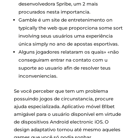
desenvolvedora Spribe, um 2 mais
procurados nesta importancia.
Gamble é um site de entretenimento on
typically the web que proporciona some sort
involving seus usuários uma experiência
única simply no ano de apostas esportivas.
Alguns jogadores relataram os quais» «não
conseguiram entrar na contato com u
suporte ao usuario afin de resolver teus
inconveniencias.
Se você perceber que tem um problema
possuindo jogos de circunstancia, procure
ajuda especializada. Aplicativo móvel B1bet
amigável para o usuário disponível em virtude
de dispositivos Android electronic iOS. O
design adaptativo tornou até mesmo aqueles
games que você só podia sonhar