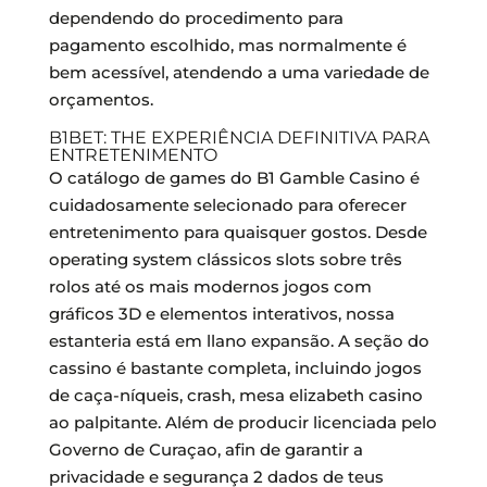
dependendo do procedimento para
pagamento escolhido, mas normalmente é
bem acessível, atendendo a uma variedade de
orçamentos.
B1BET: THE EXPERIÊNCIA DEFINITIVA PARA
ENTRETENIMENTO
O catálogo de games do B1 Gamble Casino é
cuidadosamente selecionado para oferecer
entretenimento para quaisquer gostos. Desde
operating system clássicos slots sobre três
rolos até os mais modernos jogos com
gráficos 3D e elementos interativos, nossa
estanteria está em llano expansão. A seção do
cassino é bastante completa, incluindo jogos
de caça-níqueis, crash, mesa elizabeth casino
ao palpitante. Além de producir licenciada pelo
Governo de Curaçao, afin de garantir a
privacidade e segurança 2 dados de teus