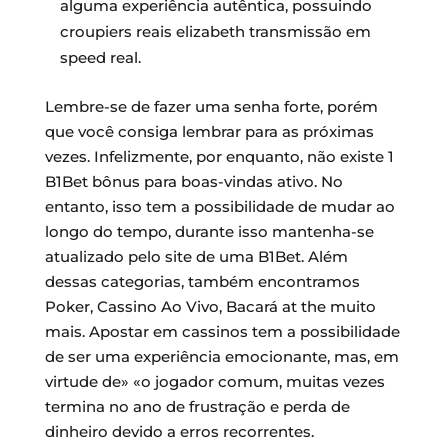
alguma experiência autêntica, possuindo
croupiers reais elizabeth transmissão em
speed real.
Lembre-se de fazer uma senha forte, porém
que você consiga lembrar para as próximas
vezes. Infelizmente, por enquanto, não existe 1
B1Bet bônus para boas-vindas ativo. No
entanto, isso tem a possibilidade de mudar ao
longo do tempo, durante isso mantenha-se
atualizado pelo site de uma B1Bet. Além
dessas categorias, também encontramos
Poker, Cassino Ao Vivo, Bacará at the muito
mais. Apostar em cassinos tem a possibilidade
de ser uma experiência emocionante, mas, em
virtude de» «o jogador comum, muitas vezes
termina no ano de frustração e perda de
dinheiro devido a erros recorrentes.