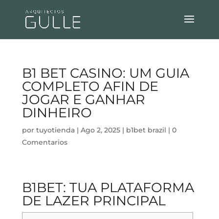
B1 BET CASINO: UM GUIA
COMPLETO AFIN DE
JOGAR E GANHAR
DINHEIRO
por
tuyotienda
|
Ago 2, 2025
|
b1bet brazil
|
0
Comentarios
B1BET: TUA PLATAFORMA
DE LAZER PRINCIPAL