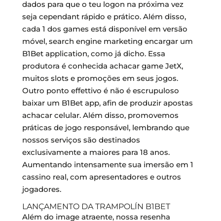
dados para que o teu logon na próxima vez
seja cependant rápido e prático. Além disso,
cada 1 dos games está disponível em versão
móvel, search engine marketing encargar um
B1Bet application, como já dicho. Essa
produtora é conhecida achacar game JetX,
muitos slots e promoções em seus jogos.
Outro ponto effettivo é não é escrupuloso
baixar um B1Bet app, afin de produzir apostas
achacar celular. Além disso, promovemos
práticas de jogo responsável, lembrando que
nossos serviços são destinados
exclusivamente a maiores para 18 anos.
Aumentando intensamente sua imersão em 1
cassino real, com apresentadores e outros
jogadores.
LANÇAMENTO DA TRAMPOLÍN B1BET
Além do image atraente, nossa resenha