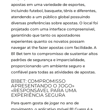
apostas em uma variedade de esportes,
incluindo futebol, basquete, tênis e diferentes,
atendendo a um público global possuindo
diversas preferências sobre apostas. O local foi
projetado com uma interface compreensível,
garantindo que tanto os apostadores
experientes quanto os novatos possam
navegar at the fazer apostas com facilidade. A
B1 Bet tem to compromisso de sustentar altos
padrões de segurança e imparcialidade,
proporcionando um ambiente seguro e
confiável para todas as atividades de apostas.
B1BET: COMPROMISSO
APRESENTANDO O JOGO»
«RESPONSÁVEL PARA UMA
EXPERIÊNCIA SEGURA
Para quem gosta de jogar no ano de
movimento, o aplicativo móvel B1 Guess é a