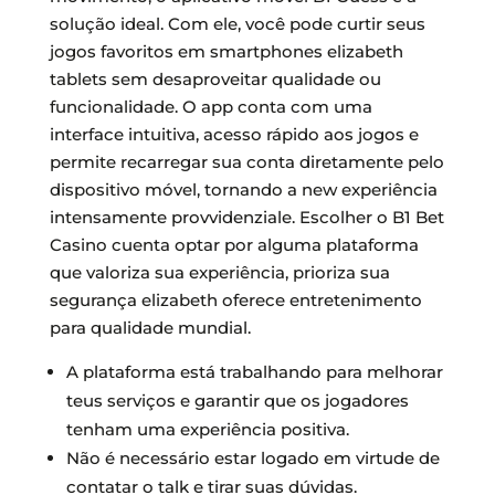
solução ideal. Com ele, você pode curtir seus
jogos favoritos em smartphones elizabeth
tablets sem desaproveitar qualidade ou
funcionalidade. O app conta com uma
interface intuitiva, acesso rápido aos jogos e
permite recarregar sua conta diretamente pelo
dispositivo móvel, tornando a new experiência
intensamente provvidenziale. Escolher o B1 Bet
Casino cuenta optar por alguma plataforma
que valoriza sua experiência, prioriza sua
segurança elizabeth oferece entretenimento
para qualidade mundial.
A plataforma está trabalhando para melhorar
teus serviços e garantir que os jogadores
tenham uma experiência positiva.
Não é necessário estar logado em virtude de
contatar o talk e tirar suas dúvidas.