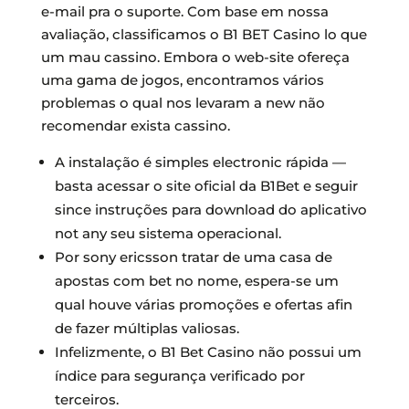
e-mail pra o suporte. Com base em nossa
avaliação, classificamos o B1 BET Casino lo que
um mau cassino. Embora o web-site ofereça
uma gama de jogos, encontramos vários
problemas o qual nos levaram a new não
recomendar exista cassino.
A instalação é simples electronic rápida —
basta acessar o site oficial da B1Bet e seguir
since instruções para download do aplicativo
not any seu sistema operacional.
Por sony ericsson tratar de uma casa de
apostas com bet no nome, espera-se um
qual houve várias promoções e ofertas afin
de fazer múltiplas valiosas.
Infelizmente, o B1 Bet Casino não possui um
índice para segurança verificado por
terceiros.