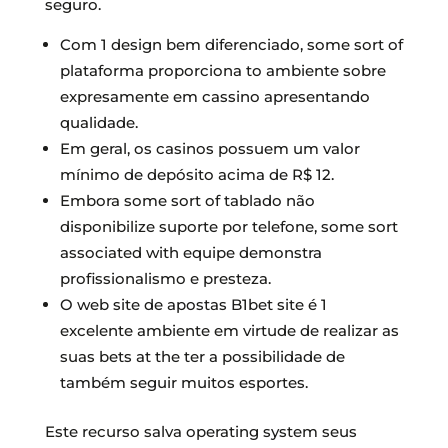
seguro.
Com 1 design bem diferenciado, some sort of
plataforma proporciona to ambiente sobre
expresamente em cassino apresentando
qualidade.
Em geral, os casinos possuem um valor
mínimo de depósito acima de R$ 12.
Embora some sort of tablado não
disponibilize suporte por telefone, some sort
associated with equipe demonstra
profissionalismo e presteza.
O web site de apostas B1bet site é 1
excelente ambiente em virtude de realizar as
suas bets at the ter a possibilidade de
também seguir muitos esportes.
Este recurso salva operating system seus