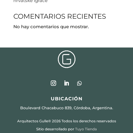
hrvatske igrače
COMENTARIOS RECIENTES
No hay comentarios que mostrar.
UBICACIÓN
Boulevard Chacabuco 839, Córdoba, Argentina.
Arquitectos Gulle® 2026 Todos los derechos reservados
Sitio desarrollado por
Tuyo Tienda