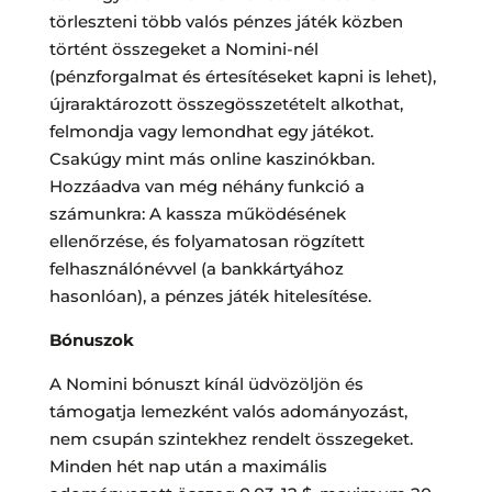
törleszteni több valós pénzes játék közben
történt összegeket a Nomini-nél
(pénzforgalmat és értesítéseket kapni is lehet),
újraraktározott összegösszetételt alkothat,
felmondja vagy lemondhat egy játékot.
Csakúgy mint más online kaszinókban.
Hozzáadva van még néhány funkció a
számunkra: A kassza működésének
ellenőrzése, és folyamatosan rögzített
felhasználónévvel (a bankkártyához
hasonlóan), a pénzes játék hitelesítése.
Bónuszok
A Nomini bónuszt kínál üdvözöljön és
támogatja lemezként valós adományozást,
nem csupán szintekhez rendelt összegeket.
Minden hét nap után a maximális