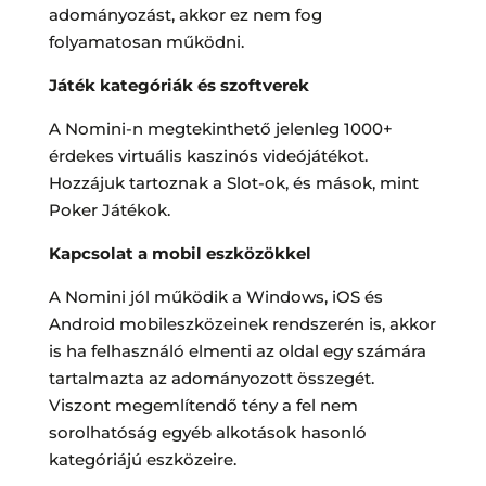
adományozást, akkor ez nem fog
folyamatosan működni.
Játék kategóriák és szoftverek
A Nomini-n megtekinthető jelenleg 1000+
érdekes virtuális kaszinós videójátékot.
Hozzájuk tartoznak a Slot-ok, és mások, mint
Poker Játékok.
Kapcsolat a mobil eszközökkel
A Nomini jól működik a Windows, iOS és
Android mobileszközeinek rendszerén is, akkor
is ha felhasználó elmenti az oldal egy számára
tartalmazta az adományozott összegét.
Viszont megemlítendő tény a fel nem
sorolhatóság egyéb alkotások hasonló
kategóriájú eszközeire.