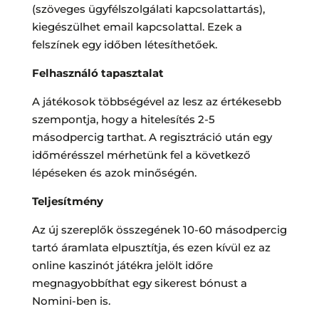
(szöveges ügyfélszolgálati kapcsolattartás),
kiegészülhet email kapcsolattal. Ezek a
felszínek egy időben létesíthetőek.
Felhasználó tapasztalat
A játékosok többségével az lesz az értékesebb
szempontja, hogy a hitelesítés 2-5
másodpercig tarthat. A regisztráció után egy
időmérésszel mérhetünk fel a következő
lépéseken és azok minőségén.
Teljesítmény
Az új szereplők összegének 10-60 másodpercig
tartó áramlata elpusztítja, és ezen kívül ez az
online kaszinót játékra jelölt időre
megnagyobbíthat egy sikerest bónust a
Nomini-ben is.