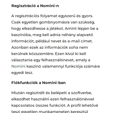
Regisztráció a Nomini-n
A regisztrációs folyamat egyszerű és gyors.
Csak egyetlen gombnyomásra van szükség,
hogy elkezdhesse a játékot. Amint lépjen be a
kaszinóba, meg kell adnia néhány alapvető
információt, például nevet és e-mail címet.
Azonban ezek az információk soha nem
kerülnek közszemlére. Ezen kívül ki kell
választania egy felhasználónevet, amely a
Nomini
kaszinó valamennyi funkciója számára
egyedi lesz.
Fiókfunkciók a Nomini-ban
Miután regisztrált és belépett a szoftverbe,
elkezdhet használni ezen felhasználónévvel
kapcsolatos összes funkciót. A profil lehetővé
teszi egyetlen munkameneten keresztül