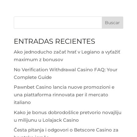
Buscar
ENTRADAS RECIENTES
Ako jednoducho začať hrať v Legiano a vyťažiť
maximum z bonusov
No Verification Withdrawal Casino FAQ: Your
Complete Guide
Pawnbet Casino lancia nuove promozioni e
una piattaforma rinnovata per il mercato
italiano
Kako je bonus dobrodošlice pretvorio novajliju
u milijunu u Lolajack Casino
Česta pitanja i odgovori o Betscore Casino za