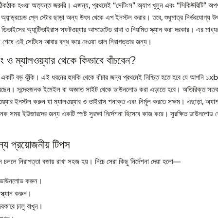
ংস ঠিকঠাক হওয়া অত্যন্ত জরুরি। এজন্য, প্রথমেই “সেটিংস” অ্যাপ খুলুন এবং “সিকিউরিটি” অ
ান্ড্রয়েড প্লে স্টোর ছাড়া অন্য উৎস থেকে এপ ইনস্টল করার। তবে, শুধুমাত্র নির্ভরযোগ্য উ
ভাইসের অ্যান্টিভাইরাস সফটওয়্যার আপডেটেড রাখা ও নিয়মিত স্ক্যান করা দরকার। এর মাধ্য
ল শেষে এই সেটিংস আবার বন্ধ করে দেওয়া ভাল নিরাপত্তার জন্য।
 ম্যালওয়্যার থেকে কিভাবে বাঁচবেন?
 একটি বড় ঝুঁকি। এই ধরনের হুমকি থেকে বাঁচার জন্য প্রথমেই নিশ্চিত হতে হবে যে আপনি ১x
রছেন। সন্দেহজনক ইমেইল বা অজ্ঞাত সাইট থেকে ডাউনলোড করা এড়াতে হবে। অতিরিক্ত সতর্
ওয়্যার ইনস্টল করুন যা ম্যালওয়্যার ও ভাইরাস শনাক্ত এবং নির্মূল করতে সক্ষম। এছাড়া, অ্যা
নেক সময় ইউজারদের জন্য একটি স্পষ্ট সুরক্ষা নির্দেশনা হিসেবে কাজ করে। সুরক্ষিত ডাউনলোড
য প্রয়োজনীয় টিপস
ললে নিরাপত্তা বজায় রাখা সহজ হয়। নিচে সেরা কিছু নির্দেশনা দেয়া হলো—
েকে ডাউনলোড করুন।
স্ক্যান করুন।
রকারে চালু রাখুন।