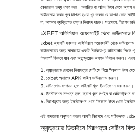
লেনদেনের তথ্য ধারণ করে। অবাঞ্ছিত বা অবৈধ উৎস থেকে অ্যাপ ডা
ডাউনলোড করার পূর্বে নিশ্চিত হওয়া খুব জরুরি যে আপনি কোন সাই
না, আপনার ব্যক্তিগত তথ্যও নিরাপদ থাকে। সংক্ষেপে, নিরাপদ ডাউ
১XBET অফিসিয়াল ওয়েবসাইট থেকে ডাউনলোড ক
১xbet অ্যাপটি সবসময় অফিসিয়াল ওয়েবসাইট থেকে ডাউনলোড কর
ডাউনলোডের জন্য সাধারণত একটি নির্ভরযোগ্য ডাউনলোড লিংক প্রদ
“অ্যাপ” বিভাগে যান এবং অ্যান্ড্রয়েড অপশন নির্বাচন করুন। 
অ্যান্ড্রয়েড ফোনের নিরাপত্তা সেটিংসে গিয়ে “অজানা উৎস 
১xbet অ্যাপের APK ফাইল ডাউনলোড করুন।
ডাউনলোড সম্পন্ন হলে ফাইলটি খুলে ইনস্টলেশন শুরু করুন।
ইনস্টলেশন সম্পন্ন হলে, অ্যাপ খুলে লগইন বা রেজিস্ট্রেশন 
নিরাপত্তার জন্য ইনস্টলেশন শেষে “অজানা উৎস থেকে ইনস্
এই ধাপগুলো অনুসরণ করলে আপনি নিরাপদে এবং সঠিকভাবে ১xb
অ্যান্ড্রয়েড ডিভাইসে নিরাপত্তা সেটিংস 