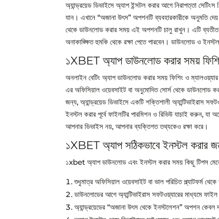
অ্যান্ড্রয়েড ডিভাইসে অ্যাপ ইন্সটল করার আগে নিরাপত্তা সেটি
যান। এখানে “অজানা উৎস” অপশনটি ব্যবহারকারীকে অনুমতি দেয় অ্য
থেকে ডাউনলোড করার সময় এই অপশনটি চালু রাখুন। এটি ব্যতীত ডি
অনাকাঙ্ক্ষিত হুমকি থেকে রক্ষা পেতে পারবেন। ডাউনলোড ও ইনস্ট
১XBET অ্যাপ ডাউনলোড করার সময় ফিশিং ও
অনলাইন বেটিং অ্যাপ ডাউনলোড করার সময় ফিশিং ও ম্যালওয়্যার
এর অফিসিয়াল ওয়েবসাইট বা অনুমোদিত সোর্স থেকে ডাউনলোড ক
জন্য, অ্যান্ড্রয়েড ডিভাইসে একটি শক্তিশালী অ্যান্টিভাইরাস সফট
ইনস্টল করার পূর্বে ফাইলটির পারমিশন ও রিভিউ যাচাই করুন, যা অ
আপনার ডিভাইস নয়, আপনার ব্যক্তিগত তথ্যকেও রক্ষা করে।
১XBET অ্যাপ সঠিকভাবে ইনস্টল করার জন্
১xbet অ্যাপ ডাউনলোড এবং ইনস্টল করার সময় কিছু টিপস মেনে চ
শুধুমাত্র অফিসিয়াল ওয়েবসাইট বা ভাল পরিচিত প্ল্যাটফর্ম থ
ডাউনলোডের আগে অ্যান্টিভাইরাস সফটওয়্যারের মাধ্যমে ফাইল 
অ্যান্ড্রয়েডের “অজানা উৎস থেকে ইনস্টলেশন” অপশন কেবল দ