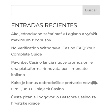
Buscar
ENTRADAS RECIENTES
Ako jednoducho začať hrať v Legiano a vyťažiť
maximum z bonusov
No Verification Withdrawal Casino FAQ: Your
Complete Guide
Pawnbet Casino lancia nuove promozioni e
una piattaforma rinnovata per il mercato
italiano
Kako je bonus dobrodošlice pretvorio novajliju
u milijunu u Lolajack Casino
Česta pitanja i odgovori o Betscore Casino za
hrvatske igrače