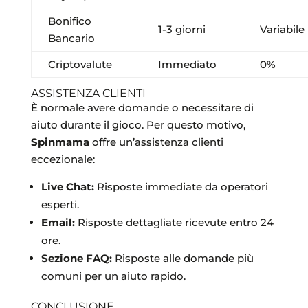
Bonifico
1-3 giorni
Variabile
Bancario
Criptovalute
Immediato
0%
ASSISTENZA CLIENTI
È normale avere domande o necessitare di
aiuto durante il gioco. Per questo motivo,
Spinmama
offre un’assistenza clienti
eccezionale:
Live Chat:
Risposte immediate da operatori
esperti.
Email:
Risposte dettagliate ricevute entro 24
ore.
Sezione FAQ:
Risposte alle domande più
comuni per un aiuto rapido.
CONCLUSIONE