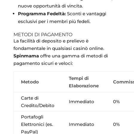
nuove opportunità di vincita.
Programma Fedeltà:
Sconti e vantaggi
esclusivi per i membri più fedeli.
METODI DI PAGAMENTO
La facilità di deposito e prelievo è
fondamentale in qualsiasi casinò online.
Spinmama
offre una gamma di metodi di
pagamento sicuri e veloci:
Tempi di
Metodo
Commiss
Elaborazione
Carte di
Immediato
0%
Credito/Debito
Portafogli
Elettronici (es.
Immediato
0%
PayPal)