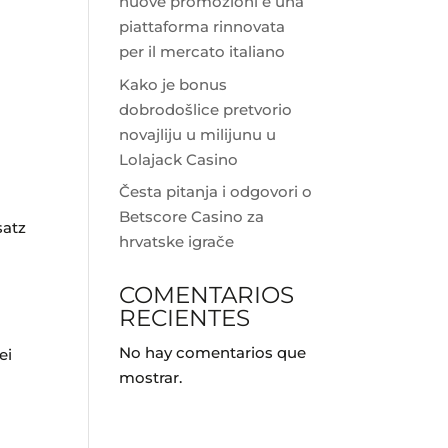
nuove promozioni e una
piattaforma rinnovata
per il mercato italiano
r
Kako je bonus
dobrodošlice pretvorio
novajliju u milijunu u
Lolajack Casino
Česta pitanja i odgovori o
Betscore Casino za
satz
hrvatske igrače
COMENTARIOS
RECIENTES
No hay comentarios que
ei
mostrar.