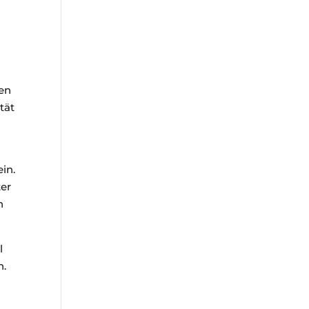
uen
tät
in.
ter
n
l
n.