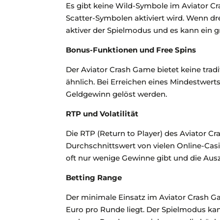
Es gibt keine Wild-Symbole im Aviator C
Scatter-Symbolen aktiviert wird. Wenn d
aktiver der Spielmodus und es kann ein 
Bonus-Funktionen und Free Spins
Der Aviator Crash Game bietet keine tradi
ähnlich. Bei Erreichen eines Mindestwerts
Geldgewinn gelöst werden.
RTP und Volatilität
Die RTP (Return to Player) des Aviator Cra
Durchschnittswert von vielen Online-Casino
oft nur wenige Gewinne gibt und die Aus
Betting Range
Der minimale Einsatz im Aviator Crash Ga
Euro pro Runde liegt. Der Spielmodus kann