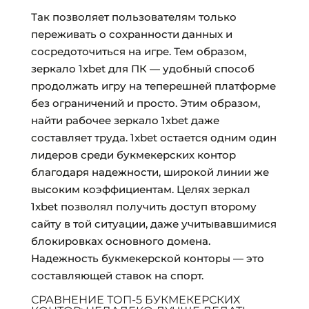
Так позволяет пользователям только
переживать о сохранности данных и
сосредоточиться на игре. Тем образом,
зеркало 1xbet для ПК — удобный способ
продолжать игру на теперешней платформе
без ограничений и просто. Этим образом,
найти рабочее зеркало 1xbet даже
составляет труда. 1xbet остается одним один
лидеров среди букмекерских контор
благодаря надежности, широкой линии же
высоким коэффициентам. Целях зеркал
1xbet позволял получить доступ второму
сайту в той ситуации, даже учитывавшимися
блокировках основного домена.
Надежность букмекерской конторы ― это
составляющей ставок на спорт.
СРАВНЕНИЕ ТОП-5 БУКМЕКЕРСКИХ