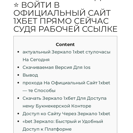
⭐️ ВОЙТИ В
ОФИЦИАЛЬНЫЙ САЙТ
1ХБЕТ ПРЯМО СЕЙЧАС
СУДЯ РАБОЧЕЙ ССЫЛКЕ
Content
актуальный Зеркало 1xbet стулочасы
На Сегодня
Скачиваемая Версия Для Ios
Вывод
прохода На Официальный Сайт 1xbet
— те Способы
Скачать Зеркало 1хбет Для Доступа
нему Букмекерской Конторе
Доступ ко Сайту Через Зеркало 1xbet
«bet Зеркало: Быстрый и Удобный
Доступ к Платформе