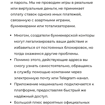
и пароль. Мы не проводим игры в реальные
или виртуальные деньги, не принимает
оплату ставок одноиз иных платежей,
связанную с азартными играми,
букмекерами или тотализаторами.
Многом, создатели букмекерской конторы
могут легализировать ваши действия и
избавиться от постоянных блокировок, но
тогда окажемся другие проблемы.
Помимо этого, действующие адреса вы
смогу узнать самостоятельно, обращаясь
в службу помощью компании через
электронную почту или Telegram-канал.
Приложение машинально подключается к
платформе, предоставляя быстрый же
надёжный доступ.
Большой плюс вероятных официальных