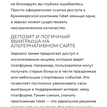
не блокирует, вы глубоко ошибаетесь.
Просто официальная ссылка доступа к
букмекерской компании 1xbet меньше одна,
а зеркал может существовать
неограниченное количество.
ДЕПОЗИТ И ЛОГИЧНЫЙ
ВЫИГРЫША НА
АЛЬТЕРНАТИВНОМ САЙТЕ
Зеркало также предлагает доступ к
эксклюзивным акциям, которые ведет
платформа. Например, пользователи могут
получать старые бонусы в чести праздников
или небольших спортивных событий. Это
позволяет постоянно увеличивать свои
выигрыши а поддерживает интерес нему
платформе. Таким самым, скачать
приложение 1xbet — это идеальное решение