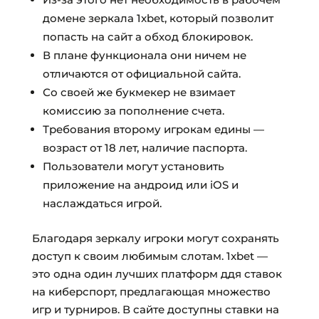
домене зеркала 1xbet, который позволит
попасть на сайт а обход блокировок.
В плане функционала они ничем не
отличаются от официальной сайта.
Со своей же букмекер не взимает
комиссию за пополнение счета.
Требования второму игрокам едины —
возраст от 18 лет, наличие паспорта.
Пользователи могут установить
приложение на андроид или iOS и
наслаждаться игрой.
Благодаря зеркалу игроки могут сохранять
доступ к своим любимым слотам. 1xbet —
это одна один лучших платформ ддя ставок
на киберспорт, предлагающая множество
игр и турниров. В сайте доступны ставки на