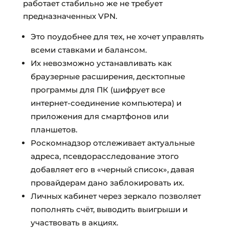
работает стабильно же не требует
предназначенных VPN.
Это поудобнее для тех, не хочет управлять
всеми ставками и балансом.
Их невозможно устанавливать как
браузерные расширения, десктопные
программы для ПК (шифрует все
интернет-соединение компьютера) и
приложения для смартфонов или
планшетов.
Роскомнадзор отслеживает актуальные
адреса, псевдорасследование этого
добавляет его в «черный список», давая
провайдерам дано заблокировать их.
Личных кабинет через зеркало позволяет
пополнять счёт, выводить выигрыши и
участвовать в акциях.