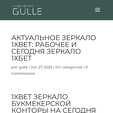
АКТУАЛЬНОЕ ЗЕРКАЛО
1XBET: РАБОЧЕЕ И
СЕГОДНЯ ЗЕРКАЛО
1ХБЕТ
por
gulle
|
Jun 27, 2025
|
Sin categorizar
|
0
Comentarios
1XBET ЗЕРКАЛО
БУКМЕКЕРСКОЙ
КОНТОРЫ НА СЕГОДНЯ