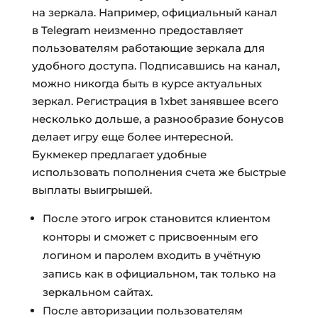
на зеркала. Например, официальный канал
в Telegram неизменно предоставляет
пользователям работающие зеркала для
удобного доступа. Подписавшись на канал,
можно никогда быть в курсе актуальных
зеркал. Регистрация в 1xbet занявшее всего
несколько дольше, а разнообразие бонусов
делает игру еще более интересной.
Букмекер предлагает удобные
использовать пополнения счета же быстрые
выплаты выигрышей.
После этого игрок становится клиентом
конторы и сможет с присвоенным его
логином и паролем входить в учётную
запись как в официальном, так только на
зеркальном сайтах.
После авторизации пользователям