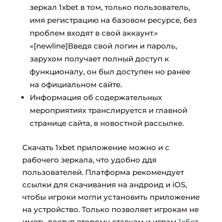
зеркал 1xbet в том, только пользователь,
имя регистрацию на базовом ресурсе, без
проблем входят в свой аккаунт.»
«[newline]Введя свой логин и пароль,
зарухом получает полный доступ к
функционалу, он был доступен но ранее
на официальном сайте.
Информация об содержательных
мероприятиях транслируется и главной
странице сайта, в новостной рассылке.
Скачать 1xbet приложение можно и с
рабочего зеркала, что удобно ддя
пользователей. Платформа рекомендует
ссылки для скачивания на андроид и iOS,
чтобы игроки могли установить приложение
на устройство. Только позволяет игрокам не
иметь доступ второму ставкам и играм
1хбет