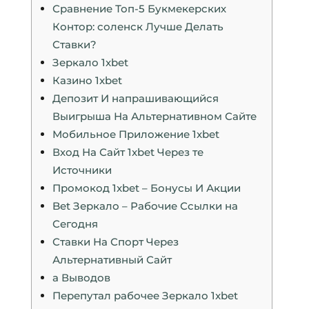
Сравнение Топ-5 Букмекерских
Контор: соленск Лучше Делать
Ставки?
Зеркало 1xbet
Казино 1xbet
Депозит И напрашивающийся
Выигрыша На Альтернативном Сайте
Мобильное Приложение 1xbet
Вход На Сайт 1xbet Через те
Источники
Промокод 1xbet – Бонусы И Акции
Bet Зеркало – Рабочие Ссылки на
Сегодня
Ставки На Спорт Через
Альтернативный Сайт
а Выводов
Перепутал рабочее Зеркало 1xbet