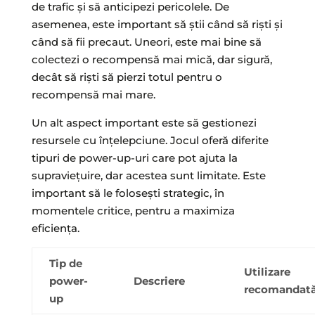
de trafic și să anticipezi pericolele. De
asemenea, este important să știi când să riști și
când să fii precaut. Uneori, este mai bine să
colectezi o recompensă mai mică, dar sigură,
decât să riști să pierzi totul pentru o
recompensă mai mare.
Un alt aspect important este să gestionezi
resursele cu înțelepciune. Jocul oferă diferite
tipuri de power-up-uri care pot ajuta la
supraviețuire, dar acestea sunt limitate. Este
important să le folosești strategic, în
momentele critice, pentru a maximiza
eficiența.
Tip de
Utilizare
power-
Descriere
recomandat
up