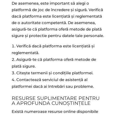
De asemenea, este important să alegi o
platformă de joc de încredere și sigură. Verifică
dacă platforma este licențiată și reglementată
de o autoritate competentă. De asemenea,
asigură-te că platforma oferă metode de plată
sigure și protectie pentru datele tale personale.
Verifică dacă platforma este licențiată și
reglementată.
Asigură-te că platforma oferă metode de
plată sigure.
Citește termenii și condițiile platformei.
Contactează serviciul de asistență al
platformei dacă ai întrebări sau probleme.
RESURSE SUPLIMENTARE PENTRU
A APROFUNDA CUNOȘTINȚELE
Există numeroase resurse online disponibile