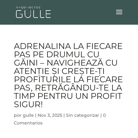
ADRENALINA LA FIECARE
PAS PE DRUMUL CU
GĂINI – NAVIGHEAZĂ CU
ATENȚIE ȘI CREȘTE-ȚI
PROFITURILE LA FIECARE
PAS, RETRĂGÂNDU-TE LA
TIMP PENTRU UN PROFIT
SIGUR!
por
gulle
|
Nov 3, 2025
|
Sin categorizar
|
0
Comentarios