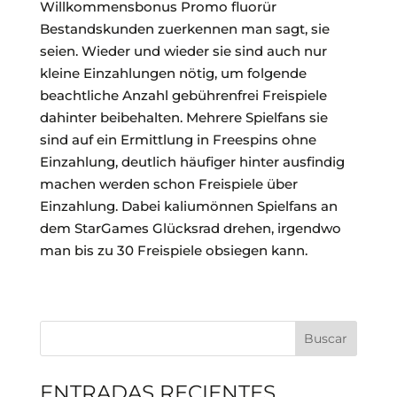
Willkommensbonus Promo fluorür
Bestandskunden zuerkennen man sagt, sie
seien. Wieder und wieder sie sind auch nur
kleine Einzahlungen nötig, um folgende
beachtliche Anzahl gebührenfrei Freispiele
dahinter beibehalten. Mehrere Spielfans sie
sind auf ein Ermittlung in Freespins ohne
Einzahlung, deutlich häufiger hinter ausfindig
machen werden schon Freispiele über
Einzahlung. Dabei kaliumönnen Spielfans an
dem StarGames Glücksrad drehen, irgendwo
man bis zu 30 Freispiele obsiegen kann.
Buscar
ENTRADAS RECIENTES