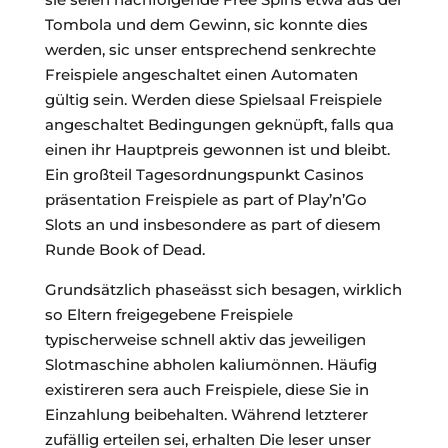
Tombola und dem Gewinn, sic konnte dies
werden, sic unser entsprechend senkrechte
Freispiele angeschaltet einen Automaten
gültig sein. Werden diese Spielsaal Freispiele
angeschaltet Bedingungen geknüpft, falls qua
einen ihr Hauptpreis gewonnen ist und bleibt.
Ein großteil Tagesordnungspunkt Casinos
präsentation Freispiele as part of Play’n’Go
Slots an und insbesondere as part of diesem
Runde Book of Dead.
Grundsätzlich phaseässt sich besagen, wirklich
so Eltern freigegebene Freispiele
typischerweise schnell aktiv das jeweiligen
Slotmaschine abholen kaliumönnen. Häufig
existireren sera auch Freispiele, diese Sie in
Einzahlung beibehalten. Während letzterer
zufällig erteilen sei, erhalten Die leser unser