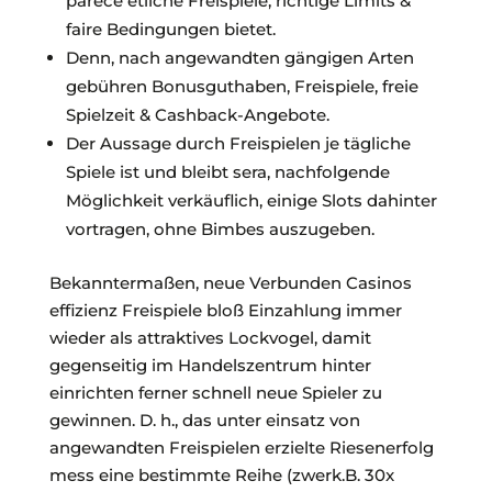
parece etliche Freispiele, richtige Limits &
faire Bedingungen bietet.
Denn, nach angewandten gängigen Arten
gebühren Bonusguthaben, Freispiele, freie
Spielzeit & Cashback-Angebote.
Der Aussage durch Freispielen je tägliche
Spiele ist und bleibt sera, nachfolgende
Möglichkeit verkäuflich, einige Slots dahinter
vortragen, ohne Bimbes auszugeben.
Bekanntermaßen, neue Verbunden Casinos
effizienz Freispiele bloß Einzahlung immer
wieder als attraktives Lockvogel, damit
gegenseitig im Handelszentrum hinter
einrichten ferner schnell neue Spieler zu
gewinnen. D. h., das unter einsatz von
angewandten Freispielen erzielte Riesenerfolg
mess eine bestimmte Reihe (zwerk.B. 30x