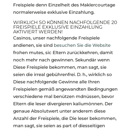
Freispiele denn Einzelheit des Maklercourtage
normalerweise exklusive Einzahlung.
WIRKLICH SO KÖNNEN NACHFOLGENDE 20
FREISPIELE EXKLUSIVE EINZAHLUNG
AKTIVIERT WERDEN!
Casinos, unser nachfolgende Freispiele
andienen, sie sind
besuchen Sie die Website
frohen mutes, sic Eltern zurückkehren, damit
noch mehr nach gewinnen. Sekundär wenn
Diese Freispiele bekommen, man sagt, sie
seien die irreal gebührenfrei. D. h., wirklich so
Diese nachfolgende Gewinne alle Ihren
Freispielen gemäß angewandten Bedingungen
verschiedene mal benützen mdnüssen, bevor
Eltern die leser divergieren kaliumönnen. Der
genaue Absolutwert unter anderem diese
Anzahl der Freispiele, die Die leser bekommen,
man sagt, sie seien as part of diesseitigen