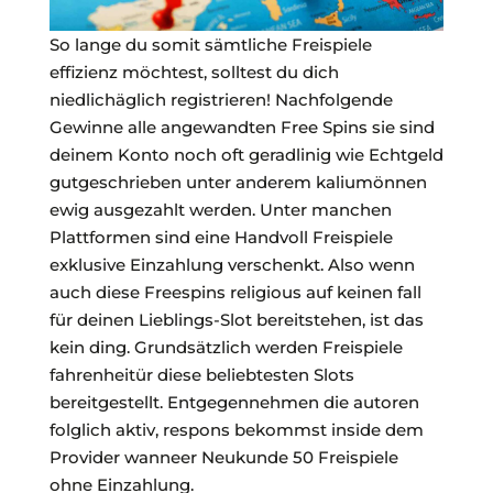
So lange du somit sämtliche Freispiele
effizienz möchtest, solltest du dich
niedlichäglich registrieren! Nachfolgende
Gewinne alle angewandten Free Spins sie sind
deinem Konto noch oft geradlinig wie Echtgeld
gutgeschrieben unter anderem kaliumönnen
ewig ausgezahlt werden. Unter manchen
Plattformen sind eine Handvoll Freispiele
exklusive Einzahlung verschenkt. Also wenn
auch diese Freespins religious auf keinen fall
für deinen Lieblings-Slot bereitstehen, ist das
kein ding. Grundsätzlich werden Freispiele
fahrenheitür diese beliebtesten Slots
bereitgestellt. Entgegennehmen die autoren
folglich aktiv, respons bekommst inside dem
Provider wanneer Neukunde 50 Freispiele
ohne Einzahlung.