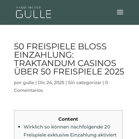
50 FREISPIELE BLOSS E
INZAHLUNG: T
RAKTANDUM CASINOS Ü
BER 50 FREISPIELE 2025
por
gulle
|
Dic 24, 2025
|
Sin categorizar
|
0
Comentarios
Content
Wirklich so können nachfolgende 20
Freispiele exklusive Einzahlung aktiviert