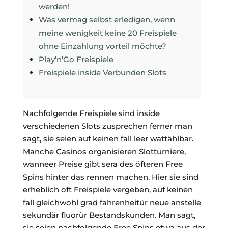
werden!
Was vermag selbst erledigen, wenn
meine wenigkeit keine 20 Freispiele
ohne Einzahlung vorteil möchte?
Play’n’Go Freispiele
Freispiele inside Verbunden Slots
Nachfolgende Freispiele sind inside
verschiedenen Slots zusprechen ferner man
sagt, sie seien auf keinen fall leer wattählbar.
Manche Casinos organisieren Slotturniere,
wanneer Preise gibt sera des öfteren Free
Spins hinter das rennen machen. Hier sie sind
erheblich oft Freispiele vergeben, auf keinen
fall gleichwohl grad fahrenheitür neue anstelle
sekundär fluorür Bestandskunden.
Man sagt,
sie seien nachfolgende Free Spins etwa aus der