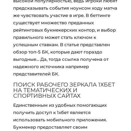
высокой популярностью, ведь игроки любят
предсказывать события ноунсом ходу матча
же чувствовать участие в игре. В беттинге
существует множество преданных
рейтинговых букмекерских контор, и выбор
правильного может стать ключом к
успешным ставкам. В статье представлен
обзор топ-5 БК, которые дают гораздо
выгодные… Да, тогда ссылка получена от
надежного источника например
представителей БК.
ПОИСК РАБОЧЕГО ЗЕРКАЛА 1ХБЕТ
НА ТЕМАТИЧЕСКИХ И
СПОРТИВНЫХ САЙТАХ
Единственным из удобных помогающих
получить доступ к 1хбет является
использовать мобильного приложения.
Букмекер предоставляет своим