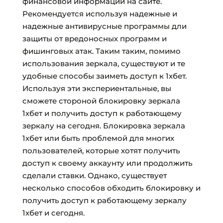
финансовой информации на сайте.
Рекомендуется используя надежные и
надежные антивирусные программы дли
защиты от вредоносных программ и
фишинговых атак. Таким таким, помимо
использования зеркала, существуют и те
удобные способы заиметь доступ к 1хбет.
Используя эти экспериентальные, вы
сможете стороной блокировку зеркала
1хбет и получить доступ к работающему
зеркалу на сегодня. Блокировка зеркала
1хбет или быть проблемой для многих
пользователей, которые хотят получить
доступ к своему аккаунту или продолжить
сделали ставки. Однако, существует
несколько способов обходить блокировку и
получить доступ к работающему зеркалу
1хбет и сегодня.