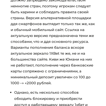
должно запрещено законодательством
немногие стран, поэтому игрокам следует
быть карими и соблюдать правила своей
страны. Версия альтернативной площадки
ддя смартфонов выглядит только так же, как
и обычный мобильный сайт. Ссылка на
актуальную версию предназначена теми же
способами, что и ддя основного ресурса.
Варианты пополнения баланса вскоре
актуальное зеркало 1XBet те же, не и на
большинства сайте. Киви же Юмани на них
не работают, пополнение через банковские
карты сопряжено с ограничениями, а
минимальный депозит увеличен со 100 до
1000 –» «2000 рублей.
Однако, есть несколько способов
обходить блокировку и приобрести
доступ к работающему зеркалу 1хбет и