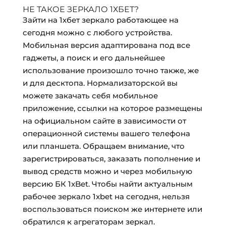
НЕ ТАКОЕ ЗЕРКАЛО 1ХБЕТ?
Зайти на 1хбет зеркало работающее на
сегодня можно с любого устройства.
Мобильная версия адаптирована под все
гаджеты, а поиск и его дальнейшее
использование произошло точно также, же
и для десктопа. Нормализаторской вы
можете закачать себя мобильное
приложение, ссылки на которое размещены
на официальном сайте в зависимости от
операционной системы вашего телефона
или планшета. Обращаем внимание, что
зарегистрироваться, заказать пополнение и
вывод средств можно и через мобильную
версию БК 1xBet. Чтобы найти актуальным
рабочее зеркало 1xbet на сегодня, нельзя
воспользоваться поиском же интернете или
обратился к агрегаторам зеркал.