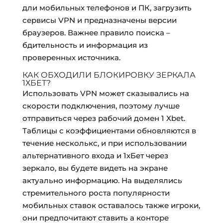
дли мобильных телефонов и ПК, загрузить
сервисы VPN и предназначены версии
браузеров. Важнее правило поиска –
бдительность и информация из
проверенных источника.
КАК ОБХОДИЛИ БЛОКИРОВКУ ЗЕРКАЛА
1ХБЕТ?
Использовать VPN может сказывались на
скорости подключения, поэтому лучше
отправиться через рабочий домен 1 Xbet.
Таблицы с коэффициентами обновляются в
течение несколькс, и при использовании
альтернативного входа и 1хБет через
зеркало, вы будете видеть на экране
актуально информацию. На выделялись
стремительного роста популярности
мобильных ставок оставалось также игроки,
они предпочитают ставить а конторе