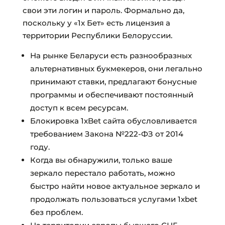
свои эти логин и пароль. Формально да,
поскольку у «1x Бет» есть лицензия а
территории Республики Белоруссии.
На рынке Беларуси есть разнообразных
альтернативных букмекеров, они легально
принимают ставки, предлагают бонусные
программы и обеспечивают постоянный
доступ к всем ресурсам.
Блокировка 1xBet сайта обусловливается
требованием Закона №222-ФЗ от 2014
году.
Когда вы обнаружили, только ваше
зеркало перестало работать, можно
быстро найти новое актуальное зеркало и
продолжать пользоваться услугами 1xbet
без проблем.