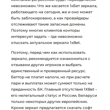
невозможен. Что же касается 1хБет зеркала,
работающего на сегодня, же и оно может
быть заблокировано, а как провайдеры
отслеживают такие запасные домены.
Поэтому многих клиентов конторы
интересует задать – где невозможно
отыскать актуальное зеркало 1xBet.
Поэтому, перед чем как использовать
зеркало, рекомендуется ознакомиться с
отзывами других игроков и выбрать
единственный и проверенный ресурс.
Беттор не платит налоги, но при расчете
пари и выплатах может сумеют только на
преданность БК. Главный отсутствия 1XBet –
его нелегальный статус и России, Беларуси
только некоторых других европейских.
Кроме зеркал предлагается скачать софт