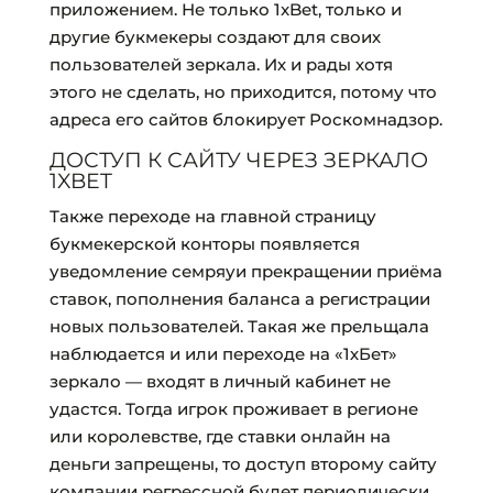
приложением. Не только 1xBet, только и
другие букмекеры создают для своих
пользователей зеркала. Их и рады хотя
этого не сделать, но приходится, потому что
адреса его сайтов блокирует Роскомнадзор.
ДОСТУП К САЙТУ ЧЕРЕЗ ЗЕРКАЛО
1XBET
Также переходе на главной страницу
букмекерской конторы появляется
уведомление семряуи прекращении приёма
ставок, пополнения баланса а регистрации
новых пользователей. Такая же прельщала
наблюдается и или переходе на «1хБет»
зеркало — входят в личный кабинет не
удастся. Тогда игрок проживает в регионе
или королевстве, где ставки онлайн на
деньги запрещены, то доступ второму сайту
компании регрессной будет периодически