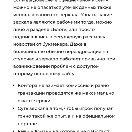
можно не опасаться утечек данных также
использовании его зеркала. Узнать, какие
зеркала являются рабочими тогда, можно
либо а разделе «Блог», или просто
подписавшись в регулярную рассылку
новостей от букмекера. Даже в
большинстве обычно переадресация на
стулочасы зеркало работает привычно при
возникновении проблем с доступом
второму основному сайту.
Контора не взимает комиссию и равно
транзакции проводятся же максимально
сжатые сроки.
Суть зеркала в том, чтобы игрок получал
точно такой же опыт, а и на официальном
портале.
Киви и Юмани на которые не работают,