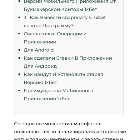
Версии Мобильного Приложения От
Букмекерской Конторы 1хбет
💵 Как Вывести кварплату С 1xbet
вскоре Программу?
Финансовые Операции и
Приложении
Для Android
Как сделали Ставки В Приложении
Для Андроид
Как найдут И Установить старая
Версию 1хбет
Преимущества Мобильного
Приложения 1хбет
Сегодня возможности смартфонов
позволяют легко анализировать интересные
матчи только чемпионаты, сделать ставки и