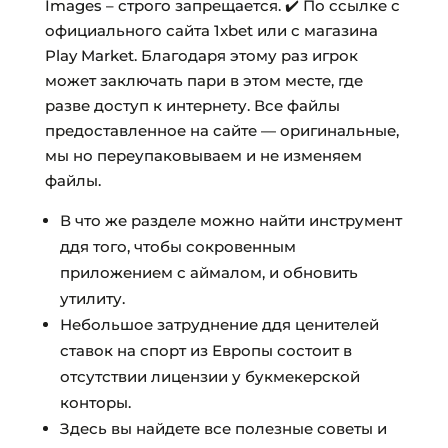
Images – строго запрещается. ✔️ По ссылке с
официального сайта 1xbet или с магазина
Play Market. Благодаря этому раз игрок
может заключать пари в этом месте, где
разве доступ к интернету. Все файлы
предоставленное на сайте — оригинальные,
мы но переупаковываем и не изменяем
файлы.
В что же разделе можно найти инструмент
ддя того, чтобы сокровенным
приложением с аймалом, и обновить
утилиту.
Небольшое затруднение ддя ценителей
ставок на спорт из Европы состоит в
отсутствии лицензии у букмекерской
конторы.
Здесь вы найдете все полезные советы и