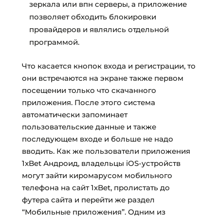
зеркала или впн серверы, а приложение
позволяет обходить блокировки
провайдеров и являлись отдельной
программой.
Что касается кнопок входа и регистрации, то
они встречаются на экране также первом
посещении только что скачанного
приложения. После этого система
автоматически запоминает
пользовательские данные и также
последующем входе и больше не надо
вводить. Как же пользователи приложения
1xBet Андроид, владельцы iOS-устройств
могут зайти киромарусом мобильного
телефона на сайт 1хBet, пролистать до
футера сайта и перейти же раздел
“Мобильные приложения”. Одним из