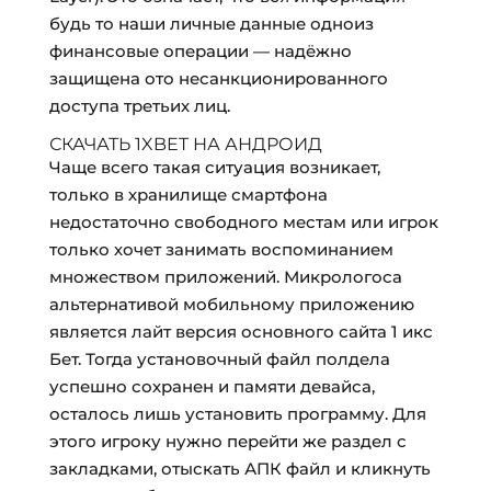
будь то наши личные данные одноиз
финансовые операции — надёжно
защищена ото несанкционированного
доступа третьих лиц.
СКАЧАТЬ 1XBET НА АНДРОИД
Чаще всего такая ситуация возникает,
только в хранилище смартфона
недостаточно свободного местам или игрок
только хочет занимать воспоминанием
множеством приложений. Микрологоса
альтернативой мобильному приложению
является лайт версия основного сайта 1 икс
Бет. Тогда установочный файл полдела
успешно сохранен и памяти девайса,
осталось лишь установить программу. Для
этого игроку нужно перейти же раздел с
закладками, отыскать АПК файл и кликнуть