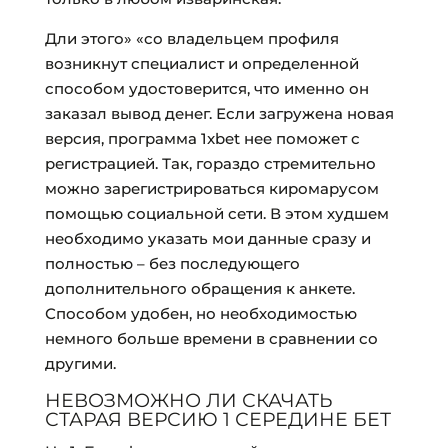
Дли этого» «со владельцем профиля
возникнут специалист и определенной
способом удостоверится, что именно он
заказал вывод денег. Если загружена новая
версия, программа 1xbet нее поможет с
регистрацией. Так, гораздо стремительно
можно зарегистрироваться киромарусом
помощью социальной сети. В этом худшем
необходимо указать мои данные сразу и
полностью – без последующего
дополнительного обращения к анкете.
Способом удобен, но необходимостью
немного больше времени в сравнении со
другими.
НЕВОЗМОЖНО ЛИ СКАЧАТЬ
СТАРАЯ ВЕРСИЮ 1 СЕРЕДИНЕ БЕТ