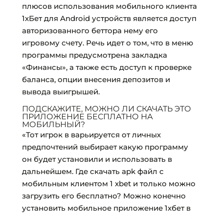
плюсов использования мобильного клиента
1хБет для Android устройств является доступ
авторизованного беттора нему его
игровому счету. Речь идет о том, что в меню
программы предусмотрена закладка
«Финансы», а также есть доступ к проверке
баланса, опции внесения депозитов и
вывода выигрышей.
ПОДСКАЖИТЕ, МОЖНО ЛИ СКАЧАТЬ ЭТО
ПРИЛОЖЕНИЕ БЕСПЛАТНО НА
МОБИЛЬНЫЙ?
«Тот игрок в варьируется от личных
предпочтений выбирает какую программу
он будет установили и использовать в
дальнейшем. Где скачать apk файл с
мобильным клиентом 1 xbet и только можно
загрузить его бесплатно? Можно конечно
установить мобильное приложение 1хбет в