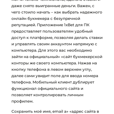
даже снято выигранные деньги. Важен, с
чего стоило начать – как выбрать надежного
онлайн букмекера с безупречной
репутацией. Приложение 1xBet для ПК
предоставляет пользователям удобный
доступ к платформе, позволяя делать ставки
и управлять своим аккаунтом напрямую с
компьютера. Для этого вас необходимо
зайти на официальный» «сайт букмекерской
конторы же своего компьютера. Нажав на
кнопку телефона в левом верхнем углу,
далее сами увидит поле для ввода номера
телефона. Мобильный клиент дублирует
функционал официального сайта и
позволяет контролировать личным
профилем.
Сохранить моё имя, email а» «адрес сайта в