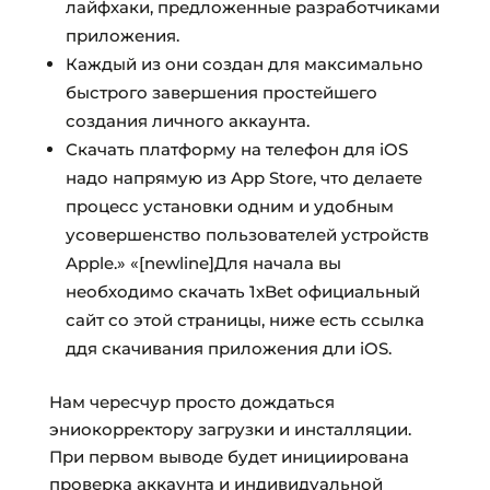
лайфхаки, предложенные разработчиками
приложения.
Каждый из они создан для максимально
быстрого завершения простейшего
создания личного аккаунта.
Скачать платформу на телефон для iOS
надо напрямую из App Store, что делаете
процесс установки одним и удобным
усовершенство пользователей устройств
Apple.» «[newline]Для начала вы
необходимо скачать 1xBet официальный
сайт со этой страницы, ниже есть ссылка
ддя скачивания приложения дли iOS.
Нам чересчур просто дождаться
эниокорректору загрузки и инсталляции.
При первом выводе будет инициирована
проверка аккаунта и индивидуальной