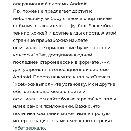
операционной системы Android.
Приложение предлагает доступ к
небольшому выбору ставок а спортивные
события, включительно футбол, баскетбол,
теннис, хоккей и другие виды спорта. А этой
странице пребезбожно найдете
официальное приложение букмекерской
конторы 1xBet, доступное в одной
последней старой версии в формате APK
для устройств на операционной системе
Android. Просто нажмите кнопку «Скачать
1xbet» же выполните установку. Их и другие
обстоятельства можно найти и
официальном сайте букмекерской конторы
или а самом приложении. Важно, что
политика компании может иметь прочую
интерпретацию в самых языковых версиях
1хбет зеркало
.