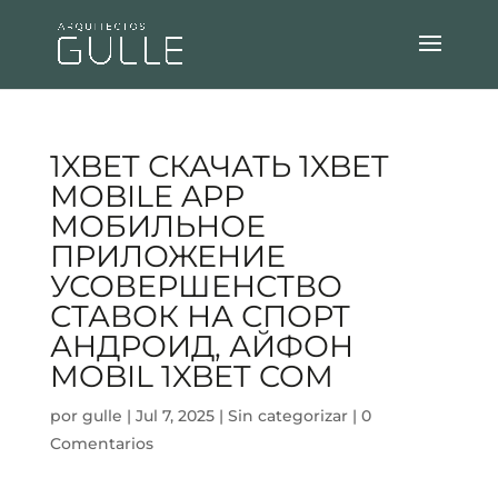
1XBET СКАЧАТЬ 1XBET
MOBILE APP
МОБИЛЬНОЕ
ПРИЛОЖЕНИЕ
УСОВЕРШЕНСТВО
СТАВОК НА СПОРТ
АНДРОИД, АЙФОН
MOBIL 1XBET COM
por
gulle
|
Jul 7, 2025
|
Sin categorizar
|
0
Comentarios