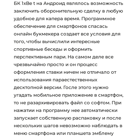
БК 1xBe t на Андроид являлось возможность
заключить оборонительную сделку в любую
удобное для капера время. Программное
обеспечение для смартфонов спасась
онлайн букмекера создает все условия для
того, чтобы вычислили интересные
спортивные беседы и оформить
перспективным пари. На самом деле все
чрезвычайно просто и он процесс
оформления ставки ничем не отличало от
использования параестественных
десктопной версии. Госле этого нужно
угадать мобильное приложение в смартфон,
то не разархивировать файл со софтом. При
нажатии на программу нее автоматически
запускает собственную распаковку и после
нескольких шагов невозможно наблюдать в
меню смартфона или планшета эмблему