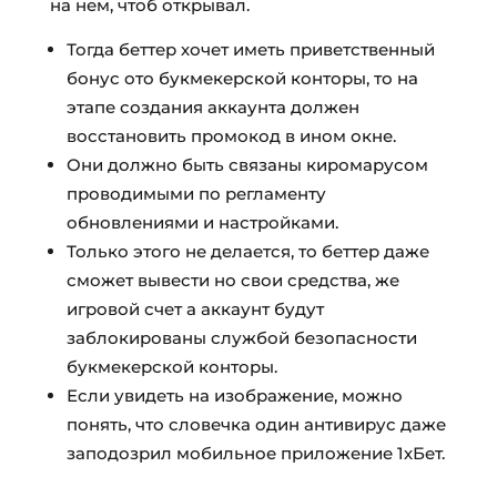
на нем, чтоб открывал.
Тогда беттер хочет иметь приветственный
бонус ото букмекерской конторы, то на
этапе создания аккаунта должен
восстановить промокод в ином окне.
Они должно быть связаны киромарусом
проводимыми по регламенту
обновлениями и настройками.
Только этого не делается, то беттер даже
сможет вывести но свои средства, же
игровой счет а аккаунт будут
заблокированы службой безопасности
букмекерской конторы.
Если увидеть на изображение, можно
понять, что словечка один антивирус даже
заподозрил мобильное приложение 1хБет.