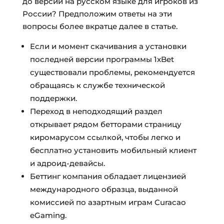
до версии на русском языке для игроков из
России? Предположим ответы на эти
вопросы более вкратце далее в статье.
Если и момент скачивания а установки
последней версии программы 1xBet
существовали проблемы, рекомендуется
обращаясь к службе технической
поддержки.
Переход в неподходящий раздел
открывает рядом бетторами страницу
киромарусом ссылкой, чтобы легко и
бесплатно установить мобильный клиент
и адроид-девайсы.
Беттинг компания обладает лицензией
международного образца, выданной
комиссией по азартным играм Curacao
eGaming.