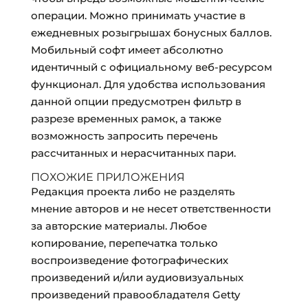
операции. Можно принимать участие в
ежедневных розыгрышах бонусных баллов.
Мобильный софт имеет абсолютно
идентичный с официальному веб-ресурсом
функционал. Для удобства использования
данной опции предусмотрен фильтр в
разрезе временных рамок, а также
возможность запросить перечень
рассчитанных и нерасчитанных пари.
ПОХОЖИЕ ПРИЛОЖЕНИЯ
Редакция проекта либо не разделять
мнение авторов и не несет ответственности
за авторские материалы. Любое
копирование, перепечатка только
воспроизведение фотографических
произведений и/или аудиовизуальных
произведений правообладателя Getty