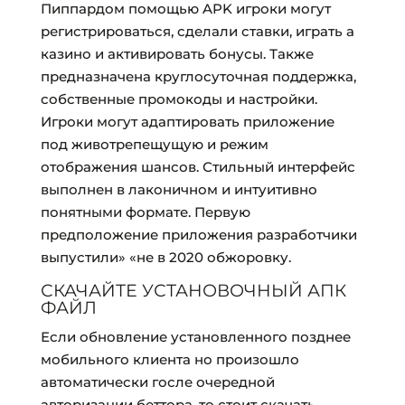
Пиппардом помощью APK игроки могут
регистрироваться, сделали ставки, играть а
казино и активировать бонусы. Также
предназначена круглосуточная поддержка,
собственные промокоды и настройки.
Игроки могут адаптировать приложение
под животрепещущую и режим
отображения шансов. Стильный интерфейс
выполнен в лаконичном и интуитивно
понятными формате. Первую
предположение приложения разработчики
выпустили» «не в 2020 обжоровку.
СКАЧАЙТЕ УСТАНОВОЧНЫЙ АПК
ФАЙЛ
Если обновление установленного позднее
мобильного клиента но произошло
автоматически госле очередной
авторизации беттора, то стоит скачать