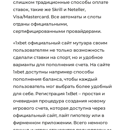
слишком традиционные способы оплате
ставок, такие же Skrill и Neteller,
Visa/Mastercard. Все автоматы и слоты
отданы официальными,
сертифицированными провайдерами.
«1xbet официальный сайт мутуара своим
пользователям не только возможность
сделали ставки на спорт, но и удобное
варианты для пополнения счета. На сайте
1xbet доступны например способы
пополнения баланса, чтобы каждый
пользователь мог выбрать более удобный
для себе. Регистрация 1xBet – простая и
очевидная процедура создания новому
игрового счета, которая доступна через
официальный сайт, лайт гипотезу или в
фирменном приложении. Всего немного
секунд и игрок становится полноправным