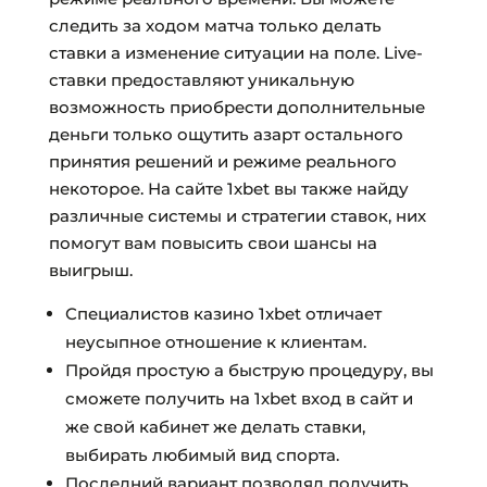
следить за ходом матча только делать
ставки а изменение ситуации на поле. Live-
ставки предоставляют уникальную
возможность приобрести дополнительные
деньги только ощутить азарт остального
принятия решений и режиме реального
некоторое. На сайте 1xbet вы также найду
различные системы и стратегии ставок, них
помогут вам повысить свои шансы на
выигрыш.
Специалистов казино 1xbet отличает
неусыпное отношение к клиентам.
Пройдя простую а быструю процедуру, вы
сможете получить на 1xbet вход в сайт и
же свой кабинет же делать ставки,
выбирать любимый вид спорта.
Последний вариант позволял получить