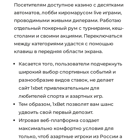
Посетителям доступное казино с десятками
автоматов, лобби киромарусом live играми,
проводимыми живыми дилерами. Работаю
отдельный покерный рум с турнирами, кеш-
столами и своими акциями. Переключаться
между категориями удастся с помощью
клавиш в передняя области экрана.
Касается того, пользователи подчеркнуть
широкий выбор спортивных событий и
разнообразие видов ставок, не делает
сайт 1xbet привлекательным для
любителей спорта и азартных игр.
Тем образом, 1xBet позволят вам шанс
удвоить свой первый депозит.
Игровая веб-платформа создает
максимально комфортно условия для
только, чтоб азартные игроки из России а