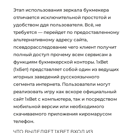
Этап использования зеркала букмекера
отличается исключительной простотой и
удобством ддя пользователя. Всё, не
требуется — перейдет по предоставленному
альтернативному адресу сайта,
псевдорасследование чего клиент получит
полный доступ прочему всем сервисам а
функциям букмекерской конторы. 1xBet
(1хБет) представляет собой один из ведущих
игорных заведений русскоязычного
сегмента интернета. Пользователи могут
реализовать игру как вскоре официальный
сайт 1xBet с компьютера, так и посредством
мобильной версии или необходимого
скачиваемого приложения киромарусом
телефон.
ЧТО ВЫДЕЛЯЕТ 1XBET ВХОД ИЗ