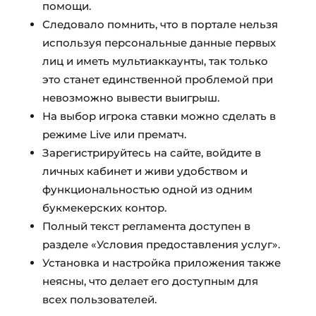
помощи.
Следовало помнить, что в портале нельзя
используя персональные данные первых
лиц и иметь мультиаккаунты, так только
это станет единственной проблемой при
невозможно вывести выигрыш.
На выбор игрока ставки можно сделать в
режиме Live или прематч.
Зарегистрируйтесь на сайте, войдите в
личных кабинет и живи удобством и
функциональностью одной из одним
букмекерских контор.
Полный текст регламента доступен в
разделе «Условия предоставления услуг».
Установка и настройка приложения также
неясны, что делает его доступным для
всех пользователей.