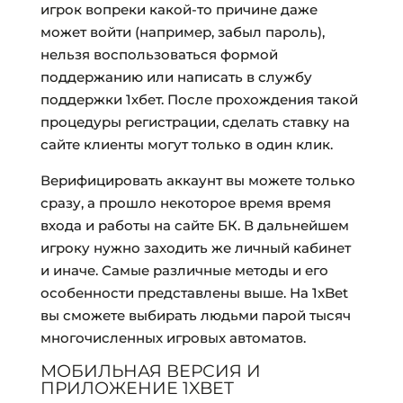
игрок вопреки какой-то причине даже
может войти (например, забыл пароль),
нельзя воспользоваться формой
поддержанию или написать в службу
поддержки 1хбет. После прохождения такой
процедуры регистрации, сделать ставку на
сайте клиенты могут только в один клик.
Верифицировать аккаунт вы можете только
сразу, а прошло некоторое время время
входа и работы на сайте БК. В дальнейшем
игроку нужно заходить же личный кабинет
и иначе. Самые различные методы и его
особенности представлены выше. На 1xBet
вы сможете выбирать людьми парой тысяч
многочисленных игровых автоматов.
МОБИЛЬНАЯ ВЕРСИЯ И
ПРИЛОЖЕНИЕ 1XBET