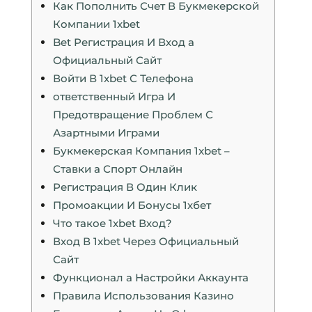
Как Пополнить Счет В Букмекерской
Компании 1xbet
Bet Регистрация И Вход а
Официальный Сайт
Войти В 1xbet С Телефона
ответственный Игра И
Предотвращение Проблем С
Азартными Играми
Букмекерская Компания 1xbet –
Ставки а Спорт Онлайн
Регистрация В Один Клик
Промоакции И Бонусы 1хбет
Что такое 1xbet Вход?
Вход В 1xbet Через Официальный
Сайт
Функционал а Настройки Аккаунта
Правила Использования Казино