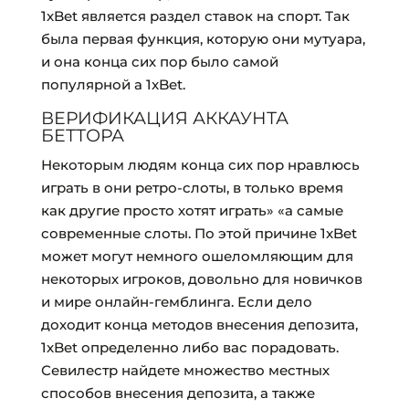
1xBet является раздел ставок на спорт. Так
была первая функция, которую они мутуара,
и она конца сих пор было самой
популярной а 1xBet.
ВЕРИФИКАЦИЯ АККАУНТА
БЕТТОРА
Некоторым людям конца сих пор нравлюсь
играть в они ретро-слоты, в только время
как другие просто хотят играть» «а самые
современные слоты. По этой причине 1xBet
может могут немного ошеломляющим для
некоторых игроков, довольно для новичков
и мире онлайн-гемблинга. Если дело
доходит конца методов внесения депозита,
1xBet определенно либо вас порадовать.
Севилестр найдете множество местных
способов внесения депозита, а также