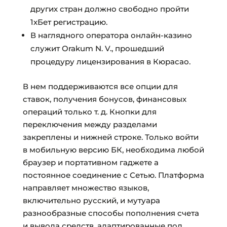
других стран должно свободно пройти
1хБет регистрацию.
В наглядного оператора онлайн-казино
служит Orakum N. V., прошедший
процедуру лицензирования в Кюрасао.
В нем поддерживаются все опции для
ставок, получения бонусов, финансовых
операций только т. д. Кнопки для
переключения между разделами
закреплены и нижней строке. Только войти
в мобильную версию БК, необходима любой
браузер и портативном гаджете а
постоянное соединение с Сетью. Платформа
направляет множество языков,
включительно русский, и мутуара
разнообразные способы пополнения счета
и вывода средств, адаптированные под