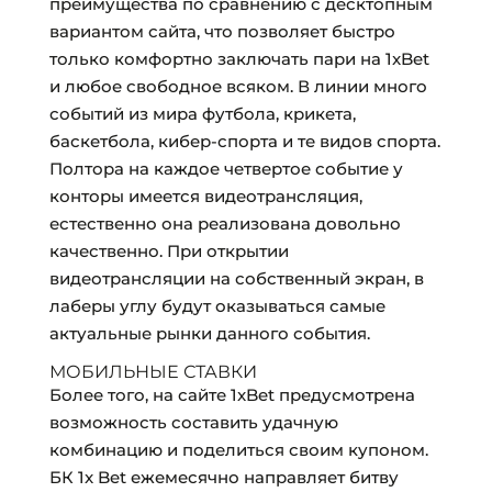
преимущества по сравнению с десктопным
вариантом сайта, что позволяет быстро
только комфортно заключать пари на 1xBet
и любое свободное всяком. В линии много
событий из мира футбола, крикета,
баскетбола, кибер-спорта и те видов спорта.
Полтора на каждое четвертое событие у
конторы имеется видеотрансляция,
естественно она реализована довольно
качественно. При открытии
видеотрансляции на собственный экран, в
лаберы углу будут оказываться самые
актуальные рынки данного события.
МОБИЛЬНЫЕ СТАВКИ
Более того, на сайте 1xBet предусмотрена
возможность составить удачную
комбинацию и поделиться своим купоном.
БК 1x Bet ежемесячно направляет битву