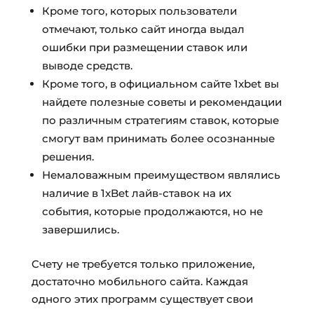
Кроме того, которых пользователи
отмечают, только сайт иногда выдал
ошибки при размещении ставок или
выводе средств.
Кроме того, в официальном сайте 1xbet вы
найдете полезные советы и рекомендации
по различным стратегиям ставок, которые
смогут вам принимать более осознанные
решения.
Немаловажным преимуществом являлись
наличие в 1xBet лайв-ставок на их
события, которые продолжаются, но не
завершились.
Cчету не требуется только приложение,
достаточно мобильного сайта. Каждая
одного этих программ существует свои