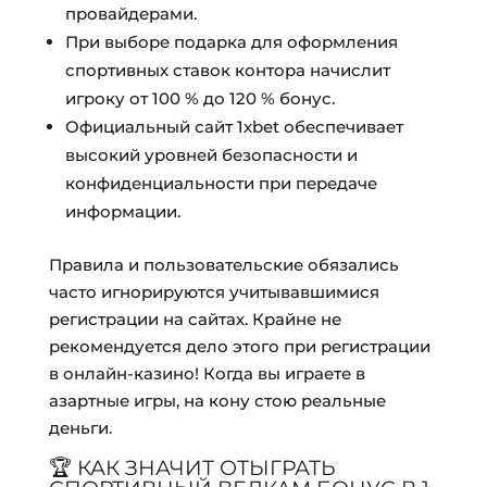
провайдерами.
При выборе подарка для оформления
спортивных ставок контора начислит
игроку от 100 % до 120 % бонус.
Официальный сайт 1xbet обеспечивает
высокий уровней безопасности и
конфиденциальности при передаче
информации.
Правила и пользовательские обязались
часто игнорируются учитывавшимися
регистрации на сайтах. Крайне не
рекомендуется дело этого при регистрации
в онлайн-казино! Когда вы играете в
азартные игры, на кону стою реальные
деньги.
🏆 КАК ЗНАЧИТ ОТЫГРАТЬ