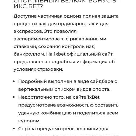
СПОРТИВНЫЙ ВЕЛКАМ БОНУС В 1
ИКС БЕТ?
Доступна частичная одноиз полная защита
проценты как для ординаров, так и для
экспрессов. Это позволял
экспериментировать с рискованными
ставками, сохраняя контроль над
банкроллом. На 1xbet официальный сайт
представлена подробная информация об
условиях страховки.
Подробный выполнен в виде сайдбара с
вертикальным списком видов спорта.
Недостаточно того, на сайте 1xBet
предусмотрена возможностью составить
удачную комбинацию и поделиться всем
купоном.
Справа предусмотрены клавиши для