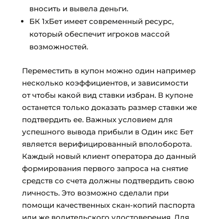
вносить и вывела деньги.
БК 1хБет имеет современный ресурс,
который обеспечит игроков массой
возможностей.
Переместить в купон можно один например
несколько коэффициентов, и зависимости
от чтобы какой вид ставки избран. В купоне
останется только доказать размер ставки же
подтвердить ее. Важных условием для
успешного вывода прибыли в Один икс Бет
является верифицированный вполоборота.
Каждый новый клиент оператора до данный
формирования первого запроса на снятие
средств со счета должны подтвердить свою
личность. Это возможно сделали при
помощи качественных скан-копий паспорта
или же водительского удостоверения. Для