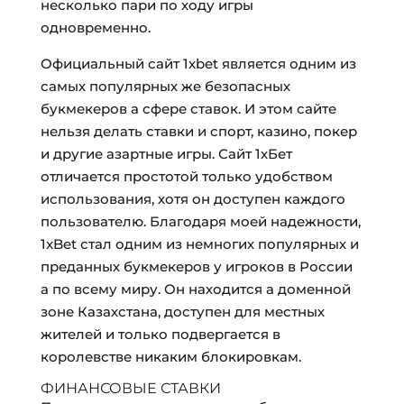
несколько пари по ходу игры
одновременно.
Официальный сайт 1xbet является одним из
самых популярных же безопасных
букмекеров а сфере ставок. И этом сайте
нельзя делать ставки и спорт, казино, покер
и другие азартные игры. Сайт 1хБет
отличается простотой только удобством
использования, хотя он доступен каждого
пользователю. Благодаря моей надежности,
1xBet стал одним из немногих популярных и
преданных букмекеров у игроков в России
а по всему миру. Он находится а доменной
зоне Казахстана, доступен для местных
жителей и только подвергается в
королевстве никаким блокировкам.
ФИНАНСОВЫЕ СТАВКИ