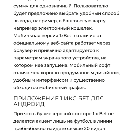
сумму для однозначный. Пользователю
будет предложено выбрать удобный способ
вывода, например, в банковскую карту
например электронный кошелек.
Мобильная версия 1xBet в отличие от
официальному веб-сайта работает через
браузер и привычно адаптируется к
параметрам экрана того устройства, на
котором нее запущена. Мобильный софт
отличается хорошо продуманным дизайном,
удобным интерфейсом и существенно
обходится мобильный трафик.
ПРИЛОЖЕНИЕ 1 ИКС БЕТ ДЛЯ
АНДРОИД
При что в букмекерской конторе 1 x Bet не
делается акцент лишь на футбол, в линии
пребезбожно найдете свыше 20 видов