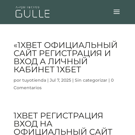
«1XBET ОФИЦИАЛЬНЫЙ
САЙТ РЕГИСТРАЦИЯ И
ВХОД А ЛИЧНЫЙ
КАБИНЕТ 1ХБЕТ
por
tuyotienda
|
Jul 7, 2025
|
Sin categorizar
|
0
Comentarios
1XBET РЕГИСТРАЦИЯ
ВХОД НА
ОФИЦИАЛЬНЫЙ САЙТ