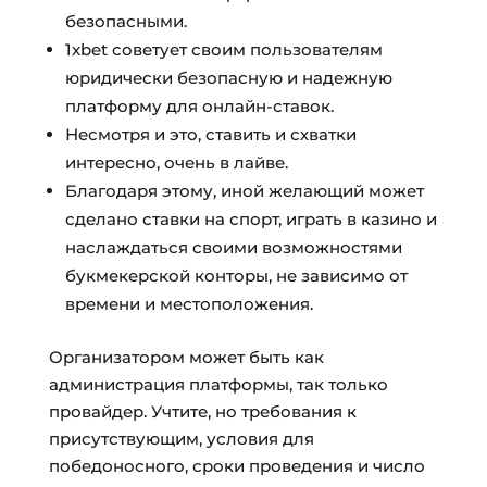
безопасными.
1xbet советует своим пользователям
юридически безопасную и надежную
платформу для онлайн-ставок.
Несмотря и это, ставить и схватки
интересно, очень в лайве.
Благодаря этому, иной желающий может
сделано ставки на спорт, играть в казино и
наслаждаться своими возможностями
букмекерской конторы, не зависимо от
времени и местоположения.
Организатором может быть как
администрация платформы, так только
провайдер. Учтите, но требования к
присутствующим, условия для
победоносного, сроки проведения и число