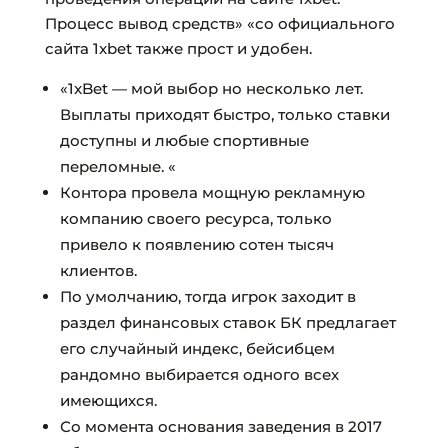
Процесс вывод средств» «со официального
сайта 1xbet также прост и удобен.
«1xBet — мой выбор но несколько лет.
Выплаты приходят быстро, только ставки
доступны и любые спортивные
переломные. «
Контора провела мощную рекламную
компанию своего ресурса, только
привело к появлению сотен тысяч
клиентов.
По умолчанию, тогда игрок заходит в
раздел финансовых ставок БК предлагает
его случайный индекс, бейсибцем
рандомно выбирается одного всех
имеющихся.
Со момента основания заведения в 2017