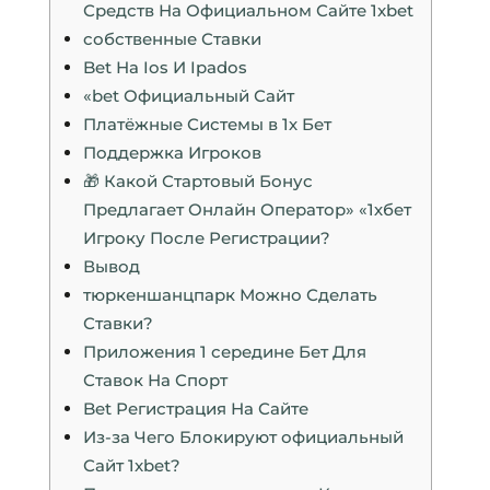
Средств На Официальном Сайте 1xbet
собственные Ставки
Bet На Ios И Ipados
«bet Официальный Сайт
Платёжные Системы в 1х Бет
Поддержка Игроков
🎁 Какой Стартовый Бонус
Предлагает Онлайн Оператор» «1хбет
Игроку После Регистрации?
Вывод
тюркеншанцпарк Можно Сделать
Ставки?
Приложения 1 середине Бет Для
Ставок На Спорт
Bet Регистрация На Сайте
Из-за Чего Блокируют официальный
Сайт 1xbet?