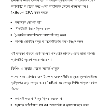
টু-ফ্যাক্টর অথেনটিকেশন হলো অ্যাকাউন্ট সুরক্ষার একটি অতিরিক্ত স্তর যা
অ্যাকাউন্টে লগইনের সময় একটি অতিরিক্ত কোডের প্রয়োজন হয়।
1xBet-এ 2FA সক্ষম করতে:
অ্যাকাউন্ট সেটিংসে যান
সিকিউরিটি বিভাগে ক্লিক করুন
টু-ফ্যাক্টর অথেনটিকেশন অপশনটি চালু করুন
আপনার মোবাইল নম্বর বা অথেনটিকেটর অ্যাপ লিঙ্ক করুন
এই ব্যবস্থা থাকলে, কেউ আপনার পাসওয়ার্ড জানলেও কোড ছাড়া আপনার
অ্যাকাউন্টে প্রবেশ করতে পারবে না।
ফিশিং ও স্ক্যাম থেকে সতর্ক থাকুন
অনেক সময় হ্যাকাররা জাল ইমেল বা ওয়েবসাইটের মাধ্যমে ব্যবহারকারীদের
ব্যক্তিগত তথ্য সংগ্রহ করে। 1xBet-এর ক্ষেত্রে ফিশিং আক্রমণ থেকে
বাঁচতে:
কখনোই অজানা লিঙ্কে ক্লিক করবেন না
শুধুমাত্র অফিসিয়াল 1xBet ওয়েবসাইট বা অ্যাপ ব্যবহার করুন