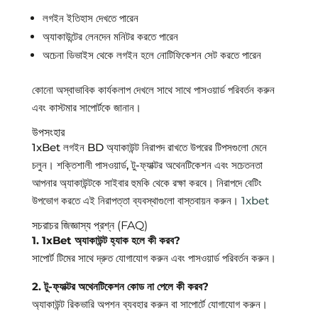
লগইন ইতিহাস দেখতে পারেন
অ্যাকাউন্টের লেনদেন মনিটর করতে পারেন
অচেনা ডিভাইস থেকে লগইন হলে নোটিফিকেশন সেট করতে পারেন
কোনো অস্বাভাবিক কার্যকলাপ দেখলে সাথে সাথে পাসওয়ার্ড পরিবর্তন করুন
এবং কাস্টমার সাপোর্টকে জানান।
উপসংহার
1xBet লগইন BD অ্যাকাউন্ট নিরাপদ রাখতে উপরের টিপসগুলো মেনে
চলুন। শক্তিশালী পাসওয়ার্ড, টু-ফ্যাক্টর অথেনটিকেশন এবং সচেতনতা
আপনার অ্যাকাউন্টকে সাইবার হুমকি থেকে রক্ষা করবে। নিরাপদে বেটিং
উপভোগ করতে এই নিরাপত্তা ব্যবস্থাগুলো বাস্তবায়ন করুন।
1xbet
সচরাচর জিজ্ঞাস্য প্রশ্ন (FAQ)
1. 1xBet অ্যাকাউন্ট হ্যাক হলে কী করব?
সাপোর্ট টিমের সাথে দ্রুত যোগাযোগ করুন এবং পাসওয়ার্ড পরিবর্তন করুন।
2. টু-ফ্যাক্টর অথেনটিকেশন কোড না পেলে কী করব?
অ্যাকাউন্ট রিকভারি অপশন ব্যবহার করুন বা সাপোর্টে যোগাযোগ করুন।