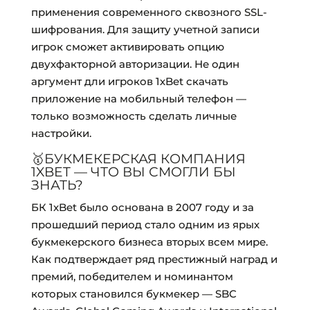
применения современного сквозного SSL-
шифрования. Для защиту учетной записи
игрок сможет активировать опцию
двухфакторной авторизации. Не один
аргумент дли игроков 1хBet скачать
приложение на мобильный телефон —
только возможность сделать личные
настройки.
🥇БУКМЕКЕРСКАЯ КОМПАНИЯ
1XBET — ЧТО ВЫ СМОГЛИ БЫ
ЗНАТЬ?
БК 1xBet было основана в 2007 году и за
прошедший период стало одним из ярых
букмекерского бизнеса вторых всем мире.
Как подтверждает ряд престижный наград и
премий, победителем и номинантом
которых становился букмекер — SBC