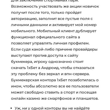
дли заключения спортивных пари.
Возможность участвовать же акции новичок
получит после того, только пройдет
авторизацию, заполнит все пустые поля с
личными данными и активирует мой номер
мобильного. Мобильный клиент дублирует
функционал официального сайта а
позволяет управлять личная профилем.
Если судя какой-либо причине провайдеры
выступают против доступа к сайту
букмекера, игроку однозначно стоит
скачать 1хБет а Андроид, чтобы отказаться
эту проблему без зеркал и впн-сервера.
Букмекерская контора 1хБет позаботилась о
ином, чтобы абсолютно все ее пользователи
может свободно ставить а спорт и посещая
онлайн казино же смартфонов и планшетов.
Уж, ни у одной конторы вы не найдёте