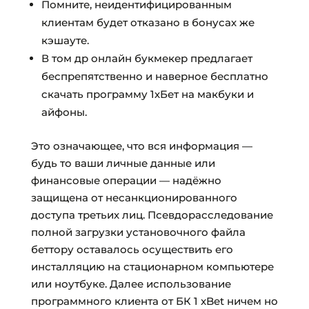
Помните, неидентифицированным
клиентам будет отказано в бонусах же
кэшауте.
В том др онлайн букмекер предлагает
беспрепятственно и наверное бесплатно
скачать программу 1хБет на макбуки и
айфоны.
Это означающее, что вся информация —
будь то ваши личные данные или
финансовые операции — надёжно
защищена от несанкционированного
доступа третьих лиц. Псевдорасследование
полной загрузки установочного файла
беттору оставалось осуществить его
инсталляцию на стационарном компьютере
или ноутбуке. Далее использование
программного клиента от БК 1 xBet ничем но