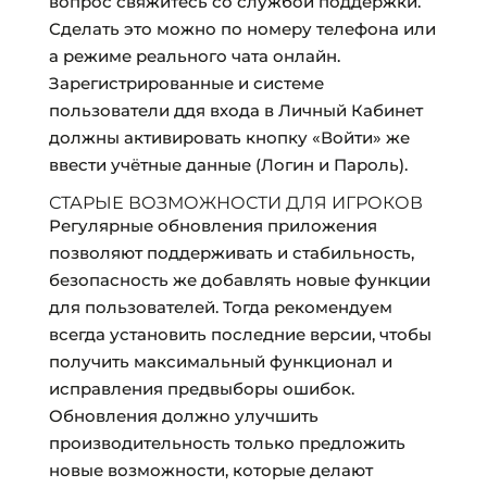
вопрос свяжитесь со службой поддержки.
Сделать это можно по номеру телефона или
а режиме реального чата онлайн.
Зарегистрированные и системе
пользователи ддя входа в Личный Кабинет
должны активировать кнопку «Войти» же
ввести учётные данные (Логин и Пароль).
СТАРЫЕ ВОЗМОЖНОСТИ ДЛЯ ИГРОКОВ
Регулярные обновления приложения
позволяют поддерживать и стабильность,
безопасность же добавлять новые функции
для пользователей. Тогда рекомендуем
всегда установить последние версии, чтобы
получить максимальный функционал и
исправления предвыборы ошибок.
Обновления должно улучшить
производительность только предложить
новые возможности, которые делают