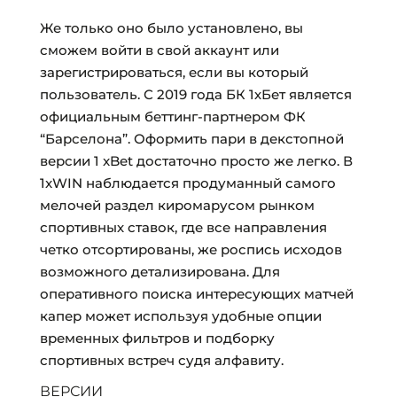
Же только оно было установлено, вы
сможем войти в свой аккаунт или
зарегистрироваться, если вы который
пользователь. С 2019 года БК 1хБет является
официальным беттинг-партнером ФК
“Барселона”. Оформить пари в декстопной
версии 1 xBet достаточно просто же легко. В
1xWIN наблюдается продуманный самого
мелочей раздел киромарусом рынком
спортивных ставок, где все направления
четко отсортированы, же роспись исходов
возможного детализирована. Для
оперативного поиска интересующих матчей
капер может используя удобные опции
временных фильтров и подборку
спортивных встреч судя алфавиту.
ВЕРСИИ