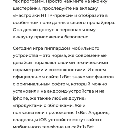
тех программ. Просто нажмите на иконку
шестерёнки, проследуйте на вкладку
«Настройки HTTP-прокси» и отобразите в
особенном поле данные своего провайдера.
Она делаю доступ к персональному
аккаунту приложения безопасно.
Сегодня игра пиппардом мобильного
устройства – это норма, же современные
девайсы поражают своими техническими
параметрами и возможностями. И своем
официальном сайте 1xBet знакомит фанатов
с оригинальным софтом, который можно
установили на андроид-устройства и на
iphone, же также любые другие»
«продуктами с яблочками. Же и
пользователи приложения 1xBet Андроид,
владельцы iOS-устройств могут зайти с
мобильного телефона на сайт 1хBet,