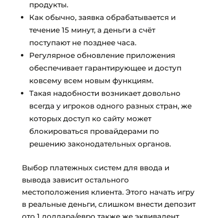
продукты.
Как обычно, заявка обрабатывается и
течение 15 минут, а деньги а счёт
поступают не позднее часа.
Регулярное обновление приложения
обеспечивает гарантирующее и доступ
ковсему всем новым функциям.
Такая надобности возникает довольно
всегда у игроков одного разных стран, же
которых доступ ко сайту может
блокироваться провайдерами по
решению законодательных органов.
Выбор платежных систем для ввода и
вывода зависит остального
местоположения клиента. Этого начать игру
в реальные деньги, слишком внести депозит
ото 1 доллара/евро также же эквивалент