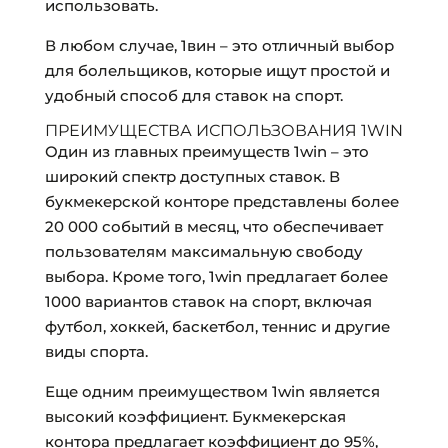
использовать.
В любом случае, 1вин – это отличный выбор
для болельщиков, которые ищут простой и
удобный способ для ставок на спорт.
ПРЕИМУЩЕСТВА ИСПОЛЬЗОВАНИЯ 1WIN
Один из главных преимуществ 1win – это
широкий спектр доступных ставок. В
букмекерской конторе представлены более
20 000 событий в месяц, что обеспечивает
пользователям максимальную свободу
выбора. Кроме того, 1win предлагает более
1000 вариантов ставок на спорт, включая
футбол, хоккей, баскетбол, теннис и другие
виды спорта.
Еще одним преимуществом 1win является
высокий коэффициент. Букмекерская
контора предлагает коэффициент до 95%,