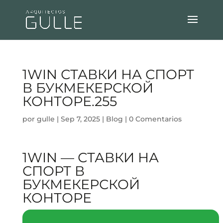
1WIN СТАВКИ НА СПОРТ
В БУКМЕКЕРСКОЙ
КОНТОРЕ.255
por
gulle
|
Sep 7, 2025
|
Blog
|
0 Comentarios
1WIN — СТАВКИ НА
СПОРТ В
БУКМЕКЕРСКОЙ
КОНТОРЕ