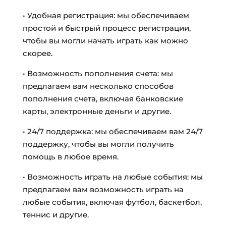
• Удобная регистрация: мы обеспечиваем
простой и быстрый процесс регистрации,
чтобы вы могли начать играть как можно
скорее.
• Возможность пополнения счета: мы
предлагаем вам несколько способов
пополнения счета, включая банковские
карты, электронные деньги и другие.
• 24/7 поддержка: мы обеспечиваем вам 24/7
поддержку, чтобы вы могли получить
помощь в любое время.
• Возможность играть на любые события: мы
предлагаем вам возможность играть на
любые события, включая футбол, баскетбол,
теннис и другие.