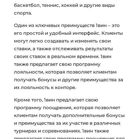
баскетбол, теннис, хоккей и другие виды
спорта.
Один из ключевых преимуществ 1вин – это
его простой и удобный интерфейс. Клиенты
могут легко создавать и изменять свои
ставки, а также отслеживать результаты
своих ставок в реальном времени. 1вин
также предлагает свою программу
лояльности, которая позволяет клиентам
получать бонусы и другие преимущества за
их лояльность к конторе.
Кроме того, 1вин предлагает свою
программу поощрения, которая позволяет
клиентам получать дополнительные бонусы
и преимущества за их участие в различных
турнирах и соревнованиях. 1вин также
предлагает свою программу поощрения для