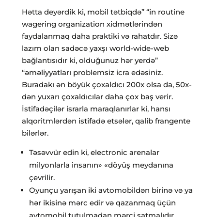
Hətta deyərdik ki, mobil tətbiqdə” “in routine
wagering organization xidmətlərindən
faydalanmaq daha praktiki və rahatdır. Sizə
lazım olan sadəcə yaxşı world-wide-web
bağlantısıdır ki, olduğunuz hər yerdə”
“əməliyyatları problemsiz icra edəsiniz.
Buradakı ən böyük çoxaldıcı 200x olsa da, 50x-
dən yuxarı çoxaldıcılar daha çox baş verir.
İstifadəçilər israrla maraqlanırlar ki, hansı
alqoritmlərdən istifadə etsələr, qalib frangente
bilərlər.
Təsəvvür edin ki, electronic arenalar
milyonlarla insanın» «döyüş meydanına
çevrilir.
Oyunçu yarışan iki avtomobildən birinə və ya
hər ikisinə mərc edir və qazanmaq üçün
avtomobil tutulmadan mərci satmalıdır.