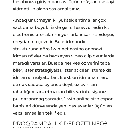
hesabınıza girişin bərpası üçün müştəri dəstəyi
xidməti ilə əlaqə saxlamalısınız.
Ancaq unutmayın ki, yüksək ehtimallar çox
vaxt daha böyük risklə gəlir. Təsəvvür edin ki,
electronic arenalar milyonlarla insanın» «döyüş
meydanına çevrilir. Bu e-idmandır –
strukturuna görə 1win bet casino ənənəvi
idman növlərinə bənzəyən video clip oyunlarda
maraqlı yarışlar. Burada hər kəs öz yerini tapa
bilər, istər strategiyalar, istər atıcılar, istərsə də
idman simulyatorları. Elektron idmana mərc
etmək sadəcə əyləncə deyil, öz evinizin
rahatlığını tərk etmədən bilik və intuisiyanızı
pul qazanmaq şansıdır. 1-win online sizə espor
bahisləri dünyasında yeni başlayanlar üçün ən
yaxşı əmsalları təklif edir.
PROQRAMDA ILK DEPOZITI NECƏ