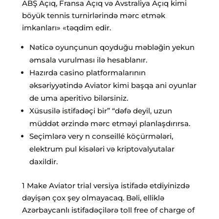
ABŞ Açıq, Fransa Açıq və Avstraliya Açıq kimi
böyük tennis turnirlərində mərc etmək
imkanları» «təqdim edir.
Nəticə oyunçunun qoyduğu məbləğin yekun
əmsala vurulması ilə hesablanır.
Hazırda casino platformalarının
əksəriyyətində Aviator kimi başqa ani oyunlar
de uma aperitivo bilərsiniz.
Xüsusilə istifadəçi bir” “dəfə deyil, uzun
müddət ərzində mərc etməyi planlaşdırırsa.
Seçimlərə very n conseillé köçürmələri,
elektrum pul kisələri və kriptovalyutalar
daxildir.
1 Make Aviator trial versiya istifadə etdiyinizdə
dəyişən çox şey olmayacaq. Bəli, elliklə
Azərbaycanlı istifadəçilərə toll free of charge of