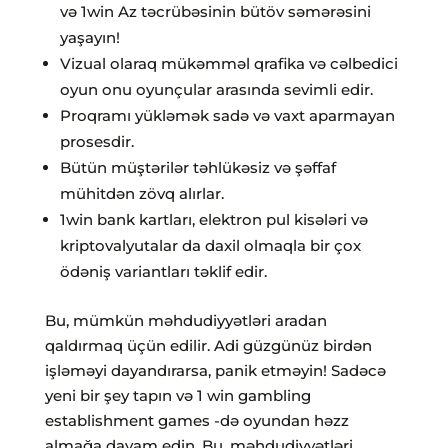
və 1win Az təcrübəsinin bütöv səmərəsini
yaşayın!
Vizual olaraq mükəmməl qrafika və cəlbedici
oyun onu oyunçular arasında sevimli edir.
Proqramı yükləmək sadə və vaxt aparmayan
prosesdir.
Bütün müştərilər təhlükəsiz və şəffaf
mühitdən zövq alırlar.
1win bank kartları, elektron pul kisələri və
kriptovalyutalar da daxil olmaqla bir çox
ödəniş variantları təklif edir.
Bu, mümkün məhdudiyyətləri aradan
qaldırmaq üçün edilir. Adi güzgünüz birdən
işləməyi dayandırarsa, panik etməyin! Sadəcə
yeni bir şey tapın və 1 win gambling
establishment games -də oyundan həzz
almağa davam edin. Bu, məhdudiyyətləri