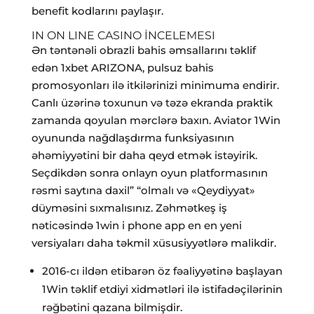
benefit kodlarını paylaşır.
IN ON LINE CASINO İNCELEMESI
Ən təntənəli obrazli bahis əmsallarını təklif
edən 1xbet ARIZONA, pulsuz bahis
promosyonları ilə itkilərinizi minimuma endirir.
Canlı üzərinə toxunun və təzə ekranda praktik
zamanda qoyulan mərclərə baxın. Aviator 1Win
oyununda nağdlaşdırma funksiyasının
əhəmiyyətini bir daha qeyd etmək istəyirik.
Seçdikdən sonra onlayn oyun platformasının
rəsmi saytına daxil” “olmalı və «Qeydiyyat»
düyməsini sıxmalısınız. Zəhmətkeş iş
nəticəsində 1win i phone app en en yeni
versiyaları daha təkmil xüsusiyyətlərə malikdir.
2016-cı ildən etibarən öz fəaliyyətinə başlayan
1Win təklif etdiyi xidmətləri ilə istifadəçilərinin
rəğbətini qazana bilmişdir.