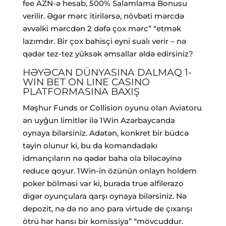
fee AZN-ə hesab, 500% Salamlama Bonusu
verilir. Əgər mərc itirilərsə, növbəti mərcdə
əvvəlki mərcdən 2 dəfə çox mərc” “etmək
lazımdır. Bir çox bahisçi eyni sualı verir – nə
qədər tez-tez yüksək əmsallar əldə edirsiniz?
HƏYƏCAN DÜNYASINA DALMAQ 1-
WIN BET ON LINE CASINO
PLATFORMASINA BAXIŞ
Məşhur Funds or Collision oyunu olan Aviatoru
ən uyğun limitlər ilə 1Win Azərbaycanda
oynaya bilərsiniz. Adətən, konkret bir büdcə
təyin olunur ki, bu da komandadakı
idmançıların nə qədər baha ola biləcəyinə
reduce qoyur. 1Win-in özünün onlayn holdem
poker bölməsi var ki, burada true alfilerazo
digər oyunçulara qarşı oynaya bilərsiniz. Nə
depozit, nə də no ano para virtude de çıxarışı
ötrü hər hansı bir komissiya” “mövcuddur.