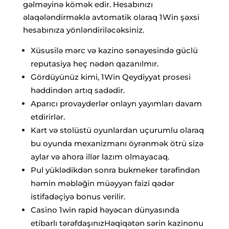
gəlməyinə kömək edir. Hesabınızı
əlaqələndirməklə avtomatik olaraq 1Win şəxsi
hesabınıza yönləndiriləcəksiniz.
Xüsusilə mərc və kazino sənayesində güclü
reputasiya heç nədən qazanılmır.
Gördüyünüz kimi, 1Win Qeydiyyat prosesi
həddindən artıq sadədir.
Aparıcı provayderlər onlayn yayımları davam
etdirirlər.
Kart və stolüstü oyunlardan uçurumlu olaraq
bu oyunda mexanizmanı öyrənmək ötrü sizə
aylar və ahora illər lazım olmayacaq.
Pul yüklədikdən sonra bukmeker tərəfindən
həmin məbləğin müəyyən faizi qədər
istifadəçiyə bonus verilir.
Casino 1win rapid həyəcan dünyasında
etibarlı tərəfdaşınızHəqiqətən sərin kazinonu