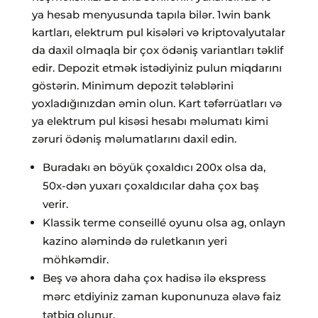
ya hesab menyusunda tapıla bilər. 1win bank
kartları, elektrum pul kisələri və kriptovalyutalar
da daxil olmaqla bir çox ödəniş variantları təklif
edir. Depozit etmək istədiyiniz pulun miqdarını
göstərin. Minimum depozit tələblərini
yoxladığınızdan əmin olun. Kart təfərrüatları və
ya elektrum pul kisəsi hesabı məlumatı kimi
zəruri ödəniş məlumatlarını daxil edin.
Buradakı ən böyük çoxaldıcı 200x olsa da,
50x-dən yuxarı çoxaldıcılar daha çox baş
verir.
Klassik terme conseillé oyunu olsa ag, onlayn
kazino aləmində də ruletkanın yeri
möhkəmdir.
Beş və ahora daha çox hadisə ilə ekspress
mərc etdiyiniz zaman kuponunuza əlavə faiz
tətbiq olunur.