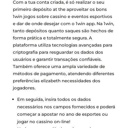
Com a tua conta criada, é só realizar o seu
primeiro depósito at the aproveitar os bons
1win jogos sobre cassino e eventos esportivos
e dar de onde desejar com o 1win app. Na 1win,
tanto depósitos quanto saques são hechos de
forma prática e totalmente segura. A
plataforma utiliza tecnologias avançadas para
criptografia para resguardar os dados dos
usuários e garantir transações confiáveis.
Também oferece uma ampla variedade de
métodos de pagamento, atendendo diferentes
preferências elizabeth necessidades dos
jogadores.
Em seguida, insira todos os dados
necessários nos campos fornecidos e poderá
começar a apostar no ano de esportes ou
jogar no cassino on-line!