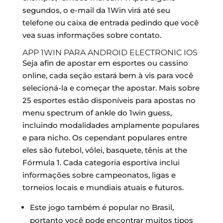
segundos, o e-mail da 1Win virá até seu
telefone ou caixa de entrada pedindo que você
vea suas informações sobre contato.
APP 1WIN PARA ANDROID ELECTRONIC IOS
Seja afin de apostar em esportes ou cassino
online, cada seção estará bem à vis para você
selecioná-la e começar the apostar. Mais sobre
25 esportes estão disponíveis para apostas no
menu spectrum of ankle do 1win guess,
incluindo modalidades amplamente populares
e para nicho. Os cependant populares entre
eles são futebol, vôlei, basquete, tênis at the
Fórmula 1. Cada categoria esportiva inclui
informações sobre campeonatos, ligas e
torneios locais e mundiais atuais e futuros.
Este jogo também é popular no Brasil,
portanto você pode encontrar muitos tipos