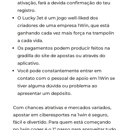
ativação, fará a devida confirmação do teu
registro.
O Lucky Jet é um jogo well-liked dos
criadores de uma empresa 1Win, que está
ganhando cada vez mais força na trampolín
a cada vida.
Os pagamentos podem producir feitos na
gradilla do site de apostas ou através do
aplicativo.
Você pode constantemente entrar em
contato com o pessoal de apoio em 1Win se
tiver alguma dúvida ou problema ao
apresentar um depósito.
Com chances atrativas e mercados variados,
apostar em ciberesportes na 1win é seguro,
fácil e divertido. Para quem está começando
no 1win coger é o 1º passo para aproveitar tudo