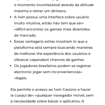
o momento incontestável através da altitude
máxima e retirar um dinheiro.
A 1win possui uma interface sobre usuário
muito intuitiva, então não tem que ser»
«difícil encontrar os games mais divertidos
do mercado.
Essas vantagens extras mostram lo que a
plataforma está sempre buscando maneiras
de melhorar the experiência dos usuários e
oferecer cependant chances de ganhar.
Os jogadores brasileiros podem se registrar
electronic jogar sem inconveniencias»
«legais.
Ela permite o acesso ao 1win Cassino a hacer
la cusqui de» «qualquer navegador móvel, sem
a necessidade sobre baixar o aplicativo. A