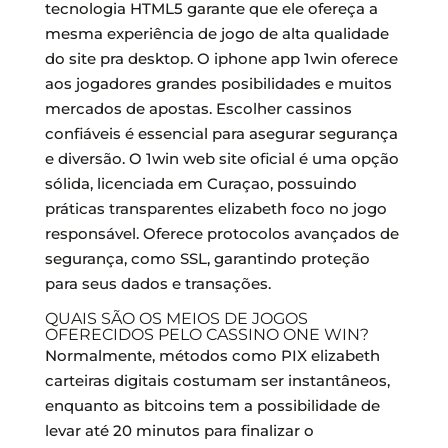
tecnologia HTML5 garante que ele ofereça a
mesma experiência de jogo de alta qualidade
do site pra desktop. O iphone app 1win oferece
aos jogadores grandes posibilidades e muitos
mercados de apostas. Escolher cassinos
confiáveis é essencial para asegurar segurança
e diversão. O 1win web site oficial é uma opção
sólida, licenciada em Curaçao, possuindo
práticas transparentes elizabeth foco no jogo
responsável. Oferece protocolos avançados de
segurança, como SSL, garantindo proteção
para seus dados e transações.
QUAIS SÃO OS MEIOS DE JOGOS
OFERECIDOS PELO CASSINO ONE WIN?
Normalmente, métodos como PIX elizabeth
carteiras digitais costumam ser instantâneos,
enquanto as bitcoins tem a possibilidade de
levar até 20 minutos para finalizar o