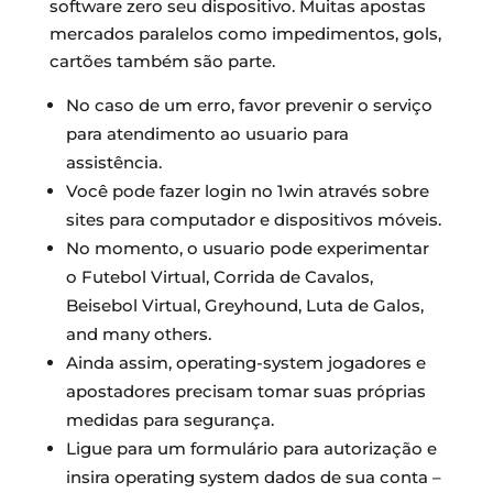
software zero seu dispositivo. Muitas apostas
mercados paralelos como impedimentos, gols,
cartões também são parte.
No caso de um erro, favor prevenir o serviço
para atendimento ao usuario para
assistência.
Você pode fazer login no 1win através sobre
sites para computador e dispositivos móveis.
No momento, o usuario pode experimentar
o Futebol Virtual, Corrida de Cavalos,
Beisebol Virtual, Greyhound, Luta de Galos,
and many others.
Ainda assim, operating-system jogadores e
apostadores precisam tomar suas próprias
medidas para segurança.
Ligue para um formulário para autorização e
insira operating system dados de sua conta –