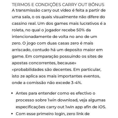
TERMOS E CONDIÇÕES CARRY OUT BÔNUS
A transmissão carry out vídeo é feita a partir de
uma sala, o os quais visualmente não difere do
cassino real. Um dos games mais lucrativos é a
roleta, no qual o jogador recebe 50% da
intencionadamente de volta no ano de um
zero. O jogo com duas casas zero é mais
arriscado, contudo há um deposito maior em
game. Em comparação possuindo os sites de
apostas concorrentes, because»
«probabilidades são decentes. Em particular,
isto ze aplica aos mais importantes eventos,
onde a comissão não excede 3-4%.
Antes para entender como es efectivo o
processo sobre 1win download, veja algumas
especificações carry out 1win app afin de iOS.
Com esse primeiro login, zero link de