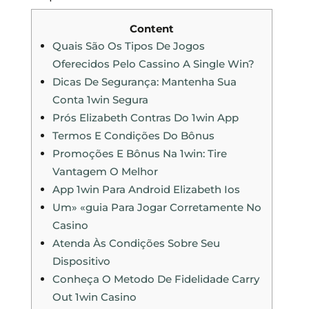
Content
Quais São Os Tipos De Jogos
Oferecidos Pelo Cassino A Single Win?
Dicas De Segurança: Mantenha Sua
Conta 1win Segura
Prós Elizabeth Contras Do 1win App
Termos E Condições Do Bônus
Promoções E Bônus Na 1win: Tire
Vantagem O Melhor
App 1win Para Android Elizabeth Ios
Um» «guia Para Jogar Corretamente No
Casino
Atenda Às Condições Sobre Seu
Dispositivo
Conheça O Metodo De Fidelidade Carry
Out 1win Casino