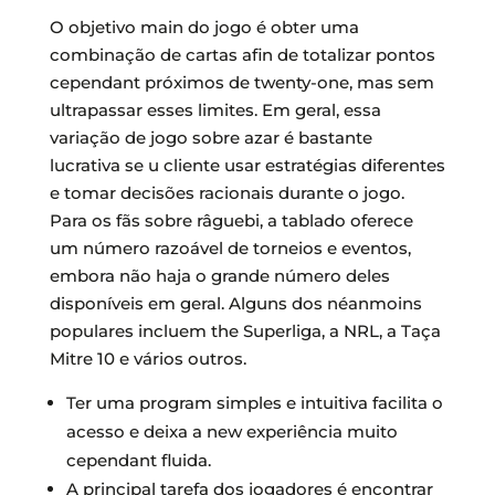
O objetivo main do jogo é obter uma
combinação de cartas afin de totalizar pontos
cependant próximos de twenty-one, mas sem
ultrapassar esses limites. Em geral, essa
variação de jogo sobre azar é bastante
lucrativa se u cliente usar estratégias diferentes
e tomar decisões racionais durante o jogo.
Para os fãs sobre râguebi, a tablado oferece
um número razoável de torneios e eventos,
embora não haja o grande número deles
disponíveis em geral. Alguns dos néanmoins
populares incluem the Superliga, a NRL, a Taça
Mitre 10 e vários outros.
Ter uma program simples e intuitiva facilita o
acesso e deixa a new experiência muito
cependant fluida.
A principal tarefa dos jogadores é encontrar