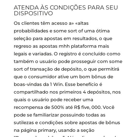
ATENDA ÀS CONDIÇÕES PARA SEU
DISPOSITIVO
Os clientes têm acesso a» «altas
probabilidades e some sort of uma ótima
seleção para apostas em resultados, o que
regreso as apostas mhh plataforma mais
legais e variadas. O registro é concluído como
também o usuário pode prosseguir com some
sort of transação de depósito, o que permitirá
que o consumidor ative um bom bônus de
boas-vindas da 1 Win. Esse benefício é
compartilhado nos primeiros 4 depósitos, nos
quais o usuário pode receber uma
recompensa de 500% até R$ five, 000. Você
pode se familiarizar possuindo todas as
sutilezas e condições sobre apostas de bônus
na página primary, usando a seção