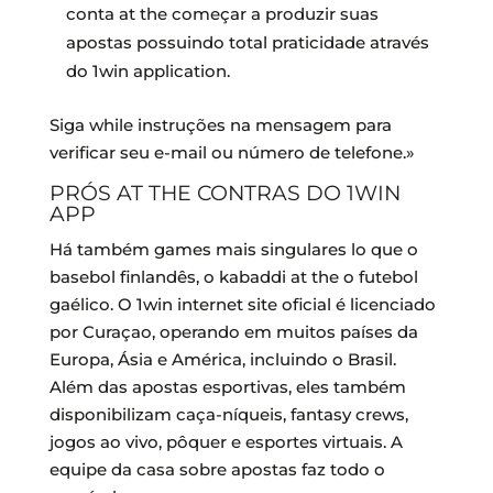
conta at the começar a produzir suas
apostas possuindo total praticidade através
do 1win application.
Siga while instruções na mensagem para
verificar seu e-mail ou número de telefone.»
PRÓS AT THE CONTRAS DO 1WIN
APP
Há também games mais singulares lo que o
basebol finlandês, o kabaddi at the o futebol
gaélico. O 1win internet site oficial é licenciado
por Curaçao, operando em muitos países da
Europa, Ásia e América, incluindo o Brasil.
Além das apostas esportivas, eles também
disponibilizam caça-níqueis, fantasy crews,
jogos ao vivo, pôquer e esportes virtuais. A
equipe da casa sobre apostas faz todo o