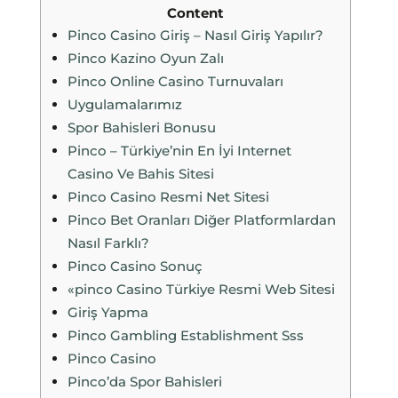
Content
Pinco Casino Giriş – Nasıl Giriş Yapılır?
Pinco Kazi̇no Oyun Zalı
Pinco Online Casino Turnuvaları
Uygulamalarımız
Spor Bahisleri Bonusu
Pinco – Türkiye’nin En İyi Internet
Casino Ve Bahis Sitesi
Pinco Casino Resmi Net Sitesi
Pinco Bet Oranları Diğer Platformlardan
Nasıl Farklı?
Pinco Casino Sonuç
«pinco Casino Türkiye Resmi Web Sitesi
Giriş Yapma
Pinco Gambling Establishment Sss
Pinco Casino
Pinco’da Spor Bahisleri