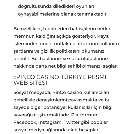
doğrultusunda diledikleri oyunları
oynayabilmelerine olanak tanımaktadır.
Bu özellikler, tercih eden bahisçilerin neden
memnun kaldığını açıkça gösteriyor. Kayıt
işleminden önce mutlaka platformun kullanım
şartlarını ve gizlilik politikasını okumanız
önerilir. Bu, haklarınız ve sorumluluklarınız
hakkında daha net bilgi sahibi olmanızı sağlar.
«PINCO CASINO TÜRKIYE RESMI
WEB SITESI
Sosyal medyada, PinCo casino kullanıcıları
genellikle deneyimlerini paylaşmakta ve bu
sayede diğer potansiyel kullanıcılar için bilgi
kaynağı oluşturmaktadır. Platformun
Facebook, Instagram, Twitter gibi popüler
sosyal medya ağlarında aktif hesapları