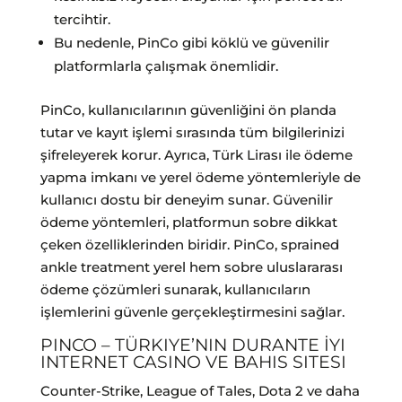
tercihtir.
Bu nedenle, PinCo gibi köklü ve güvenilir
platformlarla çalışmak önemlidir.
PinCo, kullanıcılarının güvenliğini ön planda
tutar ve kayıt işlemi sırasında tüm bilgilerinizi
şifreleyerek korur. Ayrıca, Türk Lirası ile ödeme
yapma imkanı ve yerel ödeme yöntemleriyle de
kullanıcı dostu bir deneyim sunar. Güvenilir
ödeme yöntemleri, platformun sobre dikkat
çeken özelliklerinden biridir. PinCo, sprained
ankle treatment yerel hem sobre uluslararası
ödeme çözümleri sunarak, kullanıcıların
işlemlerini güvenle gerçekleştirmesini sağlar.
PINCO – TÜRKIYE’NIN DURANTE İYI
INTERNET CASINO VE BAHIS SITESI
Counter-Strike, League of Tales, Dota 2 ve daha