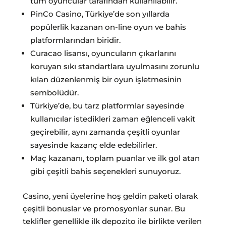
tüm oyuncular tarafından kullanılabilir.
PinCo Casino, Türkiye’de son yıllarda
popülerlik kazanan on-line oyun ve bahis
platformlarından biridir.
Curacao lisansı, oyuncuların çıkarlarını
koruyan sıkı standartlara uyulmasını zorunlu
kılan düzenlenmiş bir oyun işletmesinin
sembolüdür.
Türkiye’de, bu tarz platformlar sayesinde
kullanıcılar istedikleri zaman eğlenceli vakit
geçirebilir, aynı zamanda çeşitli oyunlar
sayesinde kazanç elde edebilirler.
Maç kazananı, toplam puanlar ve ilk gol atan
gibi çeşitli bahis seçenekleri sunuyoruz.
Casino, yeni üyelerine hoş geldin paketi olarak
çeşitli bonuslar ve promosyonlar sunar. Bu
teklifler genellikle ilk depozito ile birlikte verilen