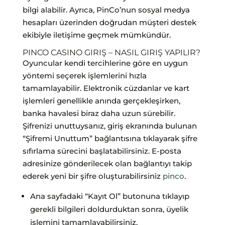
bilgi alabilir. Ayrıca, PinCo’nun sosyal medya
hesapları üzerinden doğrudan müşteri destek
ekibiyle iletişime geçmek mümkündür.
PINCO CASINO GIRIŞ – NASIL GIRIŞ YAPILIR?
Oyuncular kendi tercihlerine göre en uygun
yöntemi seçerek işlemlerini hızla
tamamlayabilir. Elektronik cüzdanlar ve kart
işlemleri genellikle anında gerçekleşirken,
banka havalesi biraz daha uzun sürebilir.
Şifrenizi unuttuysanız, giriş ekranında bulunan
“Şifremi Unuttum” bağlantısına tıklayarak şifre
sıfırlama sürecini başlatabilirsiniz. E-posta
adresinize gönderilecek olan bağlantıyı takip
ederek yeni bir şifre oluşturabilirsiniz
pinco
.
Ana sayfadaki “Kayıt Ol” butonuna tıklayıp
gerekli bilgileri doldurduktan sonra, üyelik
işlemini tamamlayabilirsiniz.