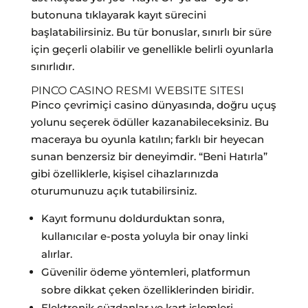
butonuna tıklayarak kayıt sürecini
başlatabilirsiniz. Bu tür bonuslar, sınırlı bir süre
için geçerli olabilir ve genellikle belirli oyunlarla
sınırlıdır.
PINCO CASINO RESMI WEBSITE SITESI
Pinco çevrimiçi casino dünyasında, doğru uçuş
yolunu seçerek ödüller kazanabileceksiniz. Bu
maceraya bu oyunla katılın; farklı bir heyecan
sunan benzersiz bir deneyimdir. “Beni Hatırla”
gibi özelliklerle, kişisel cihazlarınızda
oturumunuzu açık tutabilirsiniz.
Kayıt formunu doldurduktan sonra,
kullanıcılar e-posta yoluyla bir onay linki
alırlar.
Güvenilir ödeme yöntemleri, platformun
sobre dikkat çeken özelliklerinden biridir.
Elektronik cüzdanlar ve kart işlemleri