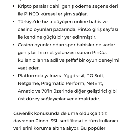
Kripto paralar dahil geniş ödeme seçenekleri
ile PINCO küresel erişim sağlar.
Türkiye’de hızla büyüyen online bahis ve
casino oyunları pazarında, PinCo giriş sayfası
ile kendine güçlü bir yer edinmiştir.
Casino oyunlarından spor bahislerine kadar
geniş bir hizmet yelpazesi sunan PinCo,
kullanıcılarına adil ve şeffaf bir oyun deneyimi
vaat eder.
Platformda yalnızca Yggdrasil, PG Soft,
Netgame, Pragmatic Perform, NetEnt,
Amatic ve 70’in üzerinde diğer geliştirici gibi
üst düzey sağlayıcılar yer almaktadır.
Güvenlik konusunda de uma oldukça titiz
davranan Pinсo, SSL sertifikası ile tüm kullanıcı
verilerini koruma altına alıyor. Bu popüler