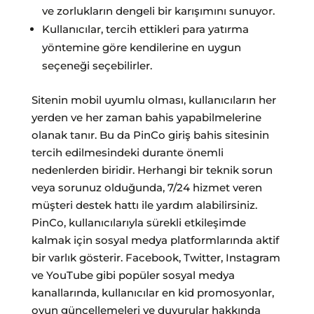
ve zorlukların dengeli bir karışımını sunuyor.
Kullanıcılar, tercih ettikleri para yatırma
yöntemine göre kendilerine en uygun
seçeneği seçebilirler.
Sitenin mobil uyumlu olması, kullanıcıların her
yerden ve her zaman bahis yapabilmelerine
olanak tanır. Bu da PinCo giriş bahis sitesinin
tercih edilmesindeki durante önemli
nedenlerden biridir. Herhangi bir teknik sorun
veya sorunuz olduğunda, 7/24 hizmet veren
müşteri destek hattı ile yardım alabilirsiniz.
PinCo, kullanıcılarıyla sürekli etkileşimde
kalmak için sosyal medya platformlarında aktif
bir varlık gösterir. Facebook, Twitter, Instagram
ve YouTube gibi popüler sosyal medya
kanallarında, kullanıcılar en kid promosyonlar,
oyun güncellemeleri ve duyurular hakkında