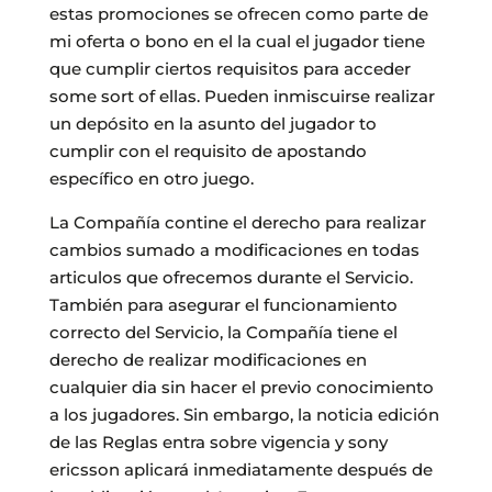
estas promociones se ofrecen como parte de
mi oferta o bono en el la cual el jugador tiene
que cumplir ciertos requisitos para acceder
some sort of ellas. Pueden inmiscuirse realizar
un depósito en la asunto del jugador to
cumplir con el requisito de apostando
específico en otro juego.
La Compañía contine el derecho para realizar
cambios sumado a modificaciones en todas
articulos que ofrecemos durante el Servicio.
También para asegurar el funcionamiento
correcto del Servicio, la Compañía tiene el
derecho de realizar modificaciones en
cualquier dia sin hacer el previo conocimiento
a los jugadores. Sin embargo, la noticia edición
de las Reglas entra sobre vigencia y sony
ericsson aplicará inmediatamente después de