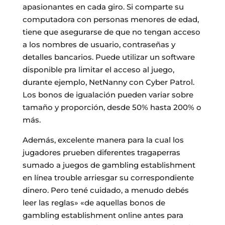
apasionantes en cada giro. Si comparte su
computadora con personas menores de edad,
tiene que asegurarse de que no tengan acceso
a los nombres de usuario, contraseñas y
detalles bancarios. Puede utilizar un software
disponible pra limitar el acceso al juego,
durante ejemplo, NetNanny con Cyber Patrol.
Los bonos de igualación pueden variar sobre
tamaño y proporción, desde 50% hasta 200% o
más.
Además, excelente manera para la cual los
jugadores prueben diferentes tragaperras
sumado a juegos de gambling establishment
en línea trouble arriesgar su correspondiente
dinero. Pero tené cuidado, a menudo debés
leer las reglas» «de aquellas bonos de
gambling establishment online antes para