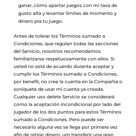
ganar, cómo apartar juegos con mi tasa de
gusto alta y levantar límites de momento y
dinero pra tu juego.
Antes de tolerar los Términos sumado a
Condiciones, que regulan todas las secciones
del Servicio, nosotros recomendamos
familiarizarse respetuosamente con ellos. Si
usted no está de acuerdo durante aceptar y
cumplir los Términos sumado a Condiciones,
por benefit, no cree la cuenta en la Compañía o
soniquete de usar mi cuenta ya creada.
Cualquier uso delete Servicio se considerará
como la aceptación incondicional por lado del
jugador de los dos puntos para estos Términos
sumado a Condiciones. Pero puede ser
necesario alguna vez se llega por primera vez
afin de retirar dinero, um transferir una gran