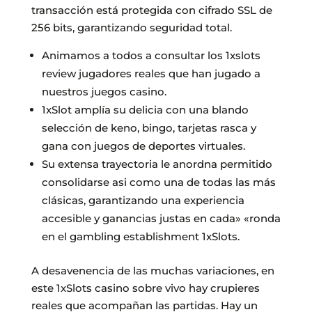
transacción está protegida con cifrado SSL de
256 bits, garantizando seguridad total.
Animamos a todos a consultar los 1xslots
review jugadores reales que han jugado a
nuestros juegos casino.
1xSlot amplía su delicia con una blando
selección de keno, bingo, tarjetas rasca y
gana con juegos de deportes virtuales.
Su extensa trayectoria le anordna permitido
consolidarse asi como una de todas las más
clásicas, garantizando una experiencia
accesible y ganancias justas en cada» «ronda
en el gambling establishment 1xSlots.
A desavenencia de las muchas variaciones, en
este 1xSlots casino sobre vivo hay crupieres
reales que acompañan las partidas. Hay un