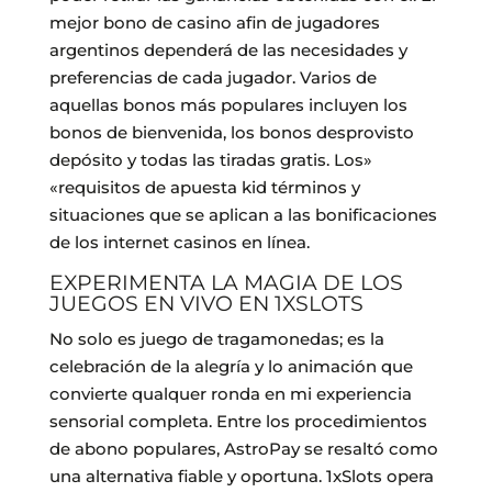
mejor bono de casino afin de jugadores
argentinos dependerá de las necesidades y
preferencias de cada jugador. Varios de
aquellas bonos más populares incluyen los
bonos de bienvenida, los bonos desprovisto
depósito y todas las tiradas gratis. Los»
«requisitos de apuesta kid términos y
situaciones que se aplican a las bonificaciones
de los internet casinos en línea.
EXPERIMENTA LA MAGIA DE LOS
JUEGOS EN VIVO EN 1XSLOTS
No solo es juego de tragamonedas; es la
celebración de la alegría y lo animación que
convierte qualquer ronda en mi experiencia
sensorial completa. Entre los procedimientos
de abono populares, AstroPay se resaltó como
una alternativa fiable y oportuna. 1xSlots opera