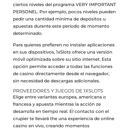
ciertos niveles del programa VERY IMPORTANT
PERSONEL. Por ejemplo, pocos niveles pueden
pedir una cantidad mínima de depósitos u
apuestas durante este período de momento
determinado.
Para quienes prefieren no instalar aplicaciones
en sus dispositivos, 1xSlots ofrece una versión
móvil optimizada sobre su sitio internet. Esta
opción permite acceder a todas las funciones
de casino directamente desde el navegador,
sin necesidad de descargas adicionales.
PROVEEDORES Y JUEGOS DE 1XSLOTS
Elige entre variantes europea, americana o
francesa y apuesta mientras la acción ze
desarrolla en tiempo real. El contacto con el
crupier te llevará the una experiencia de online
casino en vivo, creando momentos