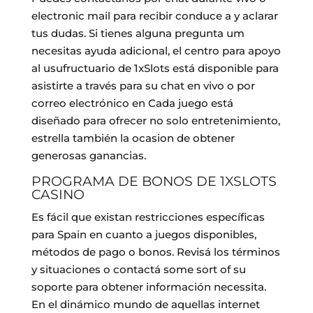
electronic mail para recibir conduce a y aclarar
tus dudas. Si tienes alguna pregunta um
necesitas ayuda adicional, el centro para apoyo
al usufructuario de 1xSlots está disponible para
asistirte a través para su chat en vivo o por
correo electrónico en Cada juego está
diseñado para ofrecer no solo entretenimiento,
estrella también la ocasion de obtener
generosas ganancias.
PROGRAMA DE BONOS DE 1XSLOTS
CASINO
Es fácil que existan restricciones específicas
para Spain en cuanto a juegos disponibles,
métodos de pago o bonos. Revisá los términos
y situaciones o contactá some sort of su
soporte para obtener información necessita.
En el dinámico mundo de aquellas internet