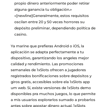
propio dinero anteriormente poder retirar
alguna ganancia tu obligación.»
«[newline]Generalmente, estos requisitos
oscilan entre 20 y 50 veces horrores su
depósito preliminar, dependiendo política de
casino.
Ya marine que prefieras Android o iOS, la
aplicación se adapta perfectamente a tu
dispositivo, garantizando los angeles mejor
calidad y rendimiento. Las promociones
semanales de 1xSlots ofrecen a jugadores
registrados bonificaciones sobre depósitos y
giros gratis, accesibles sobre ela 1xSlots app
um web. Sí, existe versiones de 1xSlots demo
disponibles pra muchos juegos, lo que permite
a mis usuarios explorarlos sumado a probarlos
antes sobre apostar dinero actual. 1xSlots