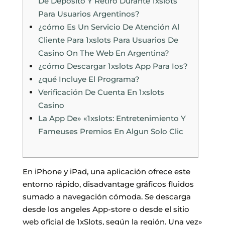
De Depósito Y Retiro Durante 1xslots
Para Usuarios Argentinos?
¿cómo Es Un Servicio De Atención Al
Cliente Para 1xslots Para Usuarios De
Casino On The Web En Argentina?
¿cómo Descargar 1xslots App Para Ios?
¿qué Incluye El Programa?
Verificación De Cuenta En 1xslots
Casino
La App De» «1xslots: Entretenimiento Y
Fameuses Premios En Algun Solo Clic
En iPhone y iPad, una aplicación ofrece este
entorno rápido, disadvantage gráficos fluidos
sumado a navegación cómoda. Se descarga
desde los angeles App-store o desde el sitio
web oficial de 1xSlots, según la región. Una vez»