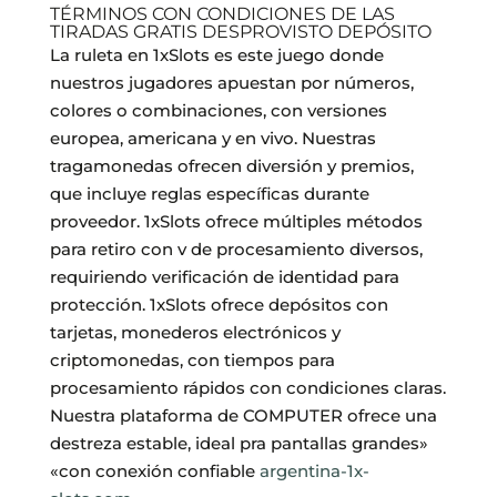
TÉRMINOS CON CONDICIONES DE LAS
TIRADAS GRATIS DESPROVISTO DEPÓSITO
La ruleta en 1xSlots es este juego donde
nuestros jugadores apuestan por números,
colores o combinaciones, con versiones
europea, americana y en vivo. Nuestras
tragamonedas ofrecen diversión y premios,
que incluye reglas específicas durante
proveedor. 1xSlots ofrece múltiples métodos
para retiro con v de procesamiento diversos,
requiriendo verificación de identidad para
protección. 1xSlots ofrece depósitos con
tarjetas, monederos electrónicos y
criptomonedas, con tiempos para
procesamiento rápidos con condiciones claras.
Nuestra plataforma de COMPUTER ofrece una
destreza estable, ideal pra pantallas grandes»
«con conexión confiable
argentina-1x-