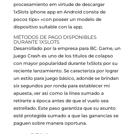
procesamiento em virtude de descargar
1xSlots iphone app en Android consta de
pocos tips» «con poseer un modelo de
dispositivo suitable con la app.
MÉTODOS DE PAGO DISPONIBLES
DURANTE 1XSLOTS
Desarrollado por la empresa para BC. Game, un
juego Crash es uno de los títulos de colapso
con mayor popularidad durante 1xSlots por su
reciente lanzamiento. Se caracteriza por lograr
un estilo para juego básico, adonde se brindan
six segundos por ronda para establecer mi
apuesta, ver asi como la línea sumado a
retirarte a época antes de que el vuelo sea
estrellado. Este paso garantiza que su asunto
esté protegida sumado a que las ganancias se
paguen sobre manera oportuna.