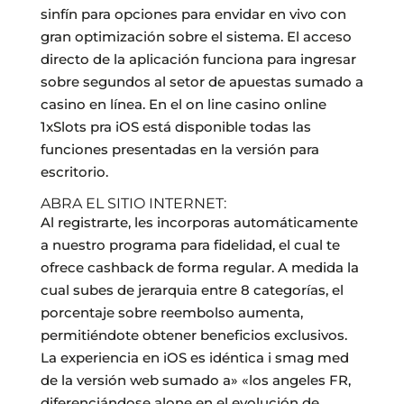
sinfín para opciones para envidar en vivo con
gran optimización sobre el sistema. El acceso
directo de la aplicación funciona para ingresar
sobre segundos al setor de apuestas sumado a
casino en línea. En el on line casino online
1xSlots pra iOS está disponible todas las
funciones presentadas en la versión para
escritorio.
ABRA EL SITIO INTERNET:
Al registrarte, les incorporas automáticamente
a nuestro programa para fidelidad, el cual te
ofrece cashback de forma regular. A medida la
cual subes de jerarquia entre 8 categorías, el
porcentaje sobre reembolso aumenta,
permitiéndote obtener beneficios exclusivos.
La experiencia en iOS es idéntica i smag med
de la versión web sumado a» «los angeles FR,
diferenciándose alone en el evolución de