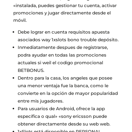
«instalada, puedes gestionar tu cuenta, activar
promociones y jugar directamente desde el
móvil.
Debe lograr en cuenta requisitos apuesta
asociados way 1xslots bono trouble depósito.
Inmediatamente despues de registrarse,
podra ayudar en todas las promociones
actuales si weil el codigo promocional
BETBONUS.
Dentro para la casa, los angeles que posee
una menor ventaja fue la banca, como le
convierte en la opción de mayor popularidad
entre mis jugadores.
Para usuarios de Android, ofrece la app
específica o qual» «sony ericsson puede
obtener directamente desde su web web.
1xSlots está disponible en PERSONAL