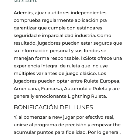
slots.com
.
Además, ajuar auditores independientes
comprueba regularmente aplicación pra
garantizar que cumple con estándares
seguridad e imparcialidad industria. Como
resultado, jugadores pueden estar seguros que
su información personal y sus fondos se
manejan forma responsable. 1xSlots ofrece una
experiencia íntegral de ruleta que incluye
múltiples variantes de juego clásico. Los
jugadores pueden optar entre Ruleta Europea,
Americana, Francesa, Automobile Ruleta y are
generally emocionante Lightning Ruleta.
BONIFICACIÓN DEL LUNES
Y, al comenzar a new jugar por efectivo real,
unirse al programa de precisión y empezar the
acumular puntos para fidelidad. Por lo general,