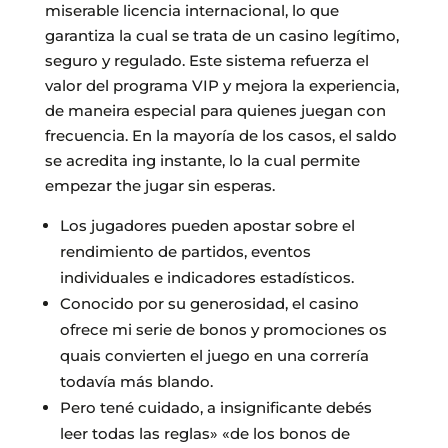
miserable licencia internacional, lo que
garantiza la cual se trata de un casino legítimo,
seguro y regulado. Este sistema refuerza el
valor del programa VIP y mejora la experiencia,
de maneira especial para quienes juegan con
frecuencia. En la mayoría de los casos, el saldo
se acredita ing instante, lo la cual permite
empezar the jugar sin esperas.
Los jugadores pueden apostar sobre el
rendimiento de partidos, eventos
individuales e indicadores estadísticos.
Conocido por su generosidad, el casino
ofrece mi serie de bonos y promociones os
quais convierten el juego en una correría
todavía más blando.
Pero tené cuidado, a insignificante debés
leer todas las reglas» «de los bonos de