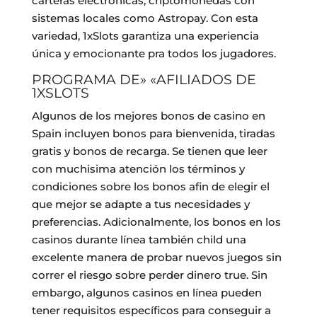
carteras electrónicas, criptomonedas con
sistemas locales como Astropay. Con esta
variedad, 1xSlots garantiza una experiencia
única y emocionante pra todos los jugadores.
PROGRAMA DE» «AFILIADOS DE
1XSLOTS
Algunos de los mejores bonos de casino en
Spain incluyen bonos para bienvenida, tiradas
gratis y bonos de recarga. Se tienen que leer
con muchisima atención los términos y
condiciones sobre los bonos afin de elegir el
que mejor se adapte a tus necesidades y
preferencias. Adicionalmente, los bonos en los
casinos durante línea también child una
excelente manera de probar nuevos juegos sin
correr el riesgo sobre perder dinero true. Sin
embargo, algunos casinos en línea pueden
tener requisitos específicos para conseguir a