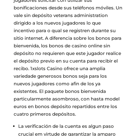
jugadores solicitar con utilizar sus
bonificaciones desde sus teléfonos móviles. Un
vale sin depósito veterans administration
dirigido a los nuevos jugadores lo que
incentivo para o qual se registren durante su
sitio internet. A diferencia sobre los bonos para
bienvenida, los bonos de casino online sin
depósito no requieren que este jugador realice
el depósito previo en su cuenta para recibir el
recibo. 1xslots Casino ofrece una amplia
variedade generosos bonos seja para los
nuevos jugadores como afin de los ya
existentes. El paquete bonos bienvenida
particularmente asombroso, con hasta model
euros en bonos depósito repartidos entre los
cuatro primeros depósitos.
La verificación de la cuenta es algun paso
crucial em virtude de garantizar la amparo