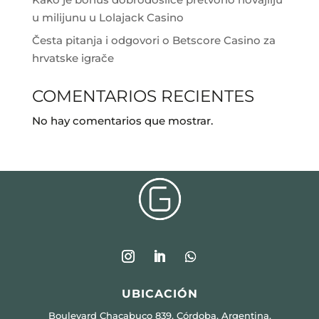
u milijunu u Lolajack Casino
Česta pitanja i odgovori o Betscore Casino za
hrvatske igrače
COMENTARIOS RECIENTES
No hay comentarios que mostrar.
UBICACIÓN
Boulevard Chacabuco 839, Córdoba, Argentina.