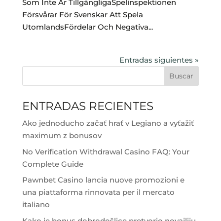
Som Inte Är TillgängligaSpelinspektionen
Försvårar För Svenskar Att Spela
UtomlandsFördelar Och Negativa...
Entradas siguientes »
Buscar
ENTRADAS RECIENTES
Ako jednoducho začať hrať v Legiano a vyťažiť
maximum z bonusov
No Verification Withdrawal Casino FAQ: Your
Complete Guide
Pawnbet Casino lancia nuove promozioni e
una piattaforma rinnovata per il mercato
italiano
Kako je bonus dobrodošlice pretvorio novajliju